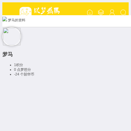
梦马的资料
梦马
1
积分
0 点
梦想分
-24 个
韶华币