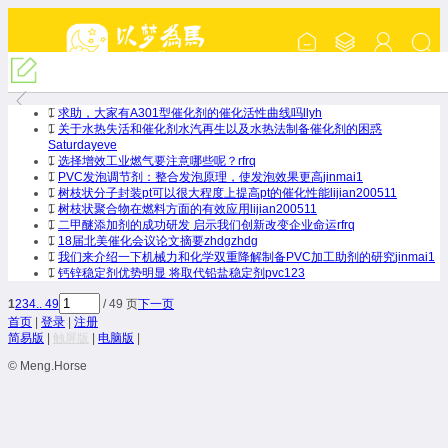
『化工催化剂交流』
1
求助，大家有A301型催化剂的催化活性曲线吗
llyh
1
关于水热失活和催化剂水汽再生以及水热法制备催化剂的困惑
Saturdayeve
1
选择增效工业燃气要注意哪些呢？
rfrq
1
PVC发泡调节剂：整合发泡原理，使发泡效果更高
jinmai1
1
树枝状分子封装pt可以很大程度上提高pt的催化性能
lijian200511
1
树枝状聚合物在燃料方面的有效应用
lijian200511
1
二甲醚添加剂的成功研发 启示我们创新改变企业命运
rfrq
1
18届北美催化会议论文摘要
zhdgzhdg
1
我们来介绍一下机械力和化学双重降解制备PVC加工助剂的研究
jinmai1
1
钙锌稳定剂优势明显 将取代铅盐稳定剂
pvc123
1
2
3
4
.. 49
/ 49 页
下一页
首页
|
登录
|
注册
简易版
|
触屏版
|
电脑版
|
© Meng.Horse