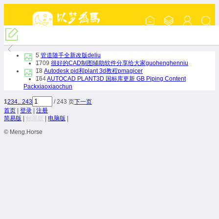
『CAD制图技术交流』
5
管道随手全新改版
deliu
1709
很好的CAD制图辅助软件分享给大家
guohenghenniu
18
Autodesk pid和plant 3d教程
pmagicer
164
AUTOCAD PLANT3D 国标库更新 GB Piping Content
Pack
xiaoxiaochun
1
2
3
4
.. 243
/ 243 页
下一页
首页
|
登录
|
注册
简易版
|
触屏版
|
电脑版
|
© Meng.Horse