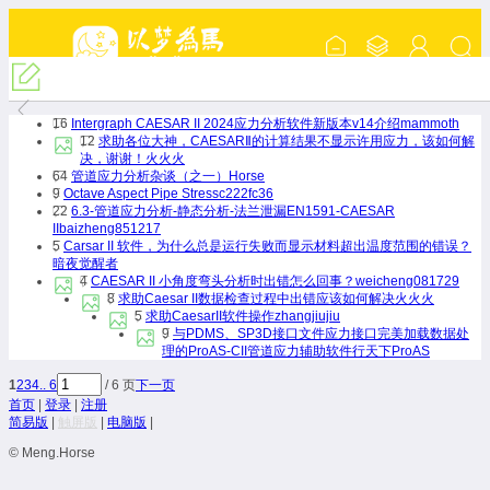
『CaesarII交流』
16
Intergraph CAESAR II 2024应力分析软件新版本v14介绍
mammoth
12
求助各位大神，CAESARⅡ的计算结果不显示许用应力，该如何解
决，谢谢！
火火火
64
管道应力分析杂谈（之一）
Horse
9
Octave Aspect Pipe Stress
c222fc36
22
6.3-管道应力分析-静态分析-法兰泄漏EN1591-CAESAR
II
baizheng851217
5
Carsar II 软件，为什么总是运行失败而显示材料超出温度范围的错误？
暗夜觉醒者
4
CAESAR II 小角度弯头分析时出错怎么回事？
weicheng081729
8
求助Caesar II数据检查过程中出错应该如何解决
火火火
5
求助CaesarII软件操作
zhangjiujiu
9
与PDMS、SP3D接口文件应力接口完美加载数据处
理的ProAS-CII管道应力辅助软件
行天下ProAS
1
2
3
4
.. 6
/ 6 页
下一页
首页
|
登录
|
注册
简易版
|
触屏版
|
电脑版
|
© Meng.Horse