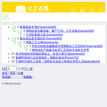
『新能源产业交流』
5
树脂基碳专用炉
zhaoyan600
9
锂电硅基负极实验、量产CVD、CVI 设备
zhaoyan600
7
大湾区氢源大盘点
roroluofigo
1
氧化亚硅真空烧结炉
zhaoyan600
1
求教工艺大神
jiangguojun
1
外热式钠电负极硬碳专用预氧化工艺回转炉
zhaoyan600
1
锂电池生产线废水处理工艺和技术浅析
月牙弯
13
有没有做风光制氢的朋友么，欢迎大家交流
wangww24
12
氢燃料电池行业深度报告：规模化推动市
hnsq732
10
宁德时代海外工程部 - 招聘各专业设计和项目管理人员
dedicated18
1
2
3
/ 3 页
下一页
首页
|
登录
|
注册
简易版
|
触屏版
|
电脑版
|
© Meng.Horse