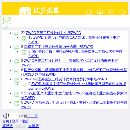
『中维ZWPD交流』
21
ZWPD三维工厂设计软件
中维ZWPD
13
ZWPD 管道设计与传统 CAD 对比：效率提升在哪里
中维
ZWPD
8
流程工厂工业设计软件国内外选择
中维ZWPD
8
国产替代价值：中维ZWPD 对比国外软件五大核心优势
中维
ZWPD
2
ZWPD三维工厂设计软件——引领数字化工厂设计的未来
中维
ZWPD
6
国产化突围，赋能流程工业高质量发展--中维ZWPD三维设计软件替
代实践之路
中维ZWPD
6
ZWPD与国外主流三维设计软件的优势比拼
中维ZWPD
4
ZWPD 与国外主流三维设计软件：优势比拼及国产软件发展深
思
chemicalONE
9
“十四五”国产工业软件政策落地：ZWPD在流程工业的实践与探索
中
维ZWPD
6
ZWPD 开放生态：打通设计 - 施工 - 交付 - 运维的工业数据链路
中维
ZWPD
1
2
/ 2 页
下一页
首页
|
登录
|
注册
简易版
|
触屏版
|
电脑版
|