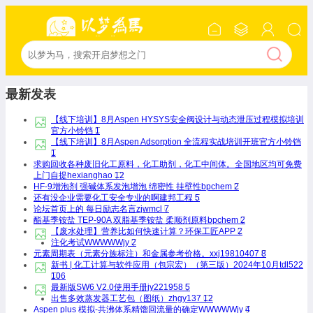
最新发表
【线下培训】8月Aspen HYSYS安全阀设计与动态泄压过程模拟培训
官方小铃铛
1
【线下培训】8月Aspen Adsorption 全流程实战培训开班
官方小铃铛
1
求购回收各种废旧化工原料，化工助剂，化工中间体。全国地区均可免费
上门自提
hexianghao
12
HF-9增泡剂 强碱体系发泡增泡 绵密性 挂壁性
bpchem
2
还有没企业需要化工安全专业的啊
建邦工程
5
论坛首页上的 每日励志名言
zjwmcl
7
酯基季铵盐 TEP-90A 双脂基季铵盐 柔顺剂原料
bpchem
2
【废水处理】营养比如何快速计算？
环保工匠APP
2
注化考试
WWWWWjy
2
元素周期表（元素分族标注）和金属参考价格。
xxj19810407
8
新书 | 化工计算与软件应用（包宗宏）（第三版）2024年10月
tdl522
106
最新版SW6 V2.0使用手册
jy221958
5
出售多效蒸发器工艺包（图纸）
zhgy137
12
Aspen plus 模拟-共沸体系精馏回流量的确定
WWWWWjy
4