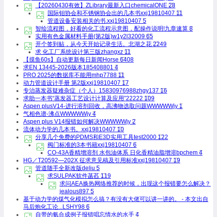
【20260430有效】ZLibrary最新入口
chemicalONE
28
国际钼协会和不锈钢协会出的几本书
xxj19810407
11
管道设备安装相关的书.
xxj19810407
5
智绘流程图，好看的化工流程示意图，配操作说明!
九章速算
8
实用有色金属材料手册(第2版)
w1y2l32009
65
开个签到贴，从今天开始记录生活。
北湖之花
2249
求 化工厂系统设计第三版
zhangxz
11
【摸鱼60s】自动更新每日新闻
Horse
6408
求EN 13445-2026版本
185408801
4
PRO 2025的数据库不能用
mhp7788
11
动力管道设计手册 第2版
xxj19810407
17
专治蒸发器疑难杂症（个人）15830976988
zhgy137
16
求助一本书“蒸发器工艺设计计算及应用”
22222
109
Aspen plusV14-进行溶剂回收，高沸物选取问题
WWWWWjy
1
气相色谱-沸点
WWWWWjy
4
Aspen plus V14报错如何解决
WWWWWjy
2
流体动力学的几本书。
xxj19810407
10
分享几个免费的PDMS和E3D实用工具
test2000
122
阀门标准的3本书籍
xxj19810407
6
CO-43A香精增溶剂 水包油体系 日化香精油脂增溶
bpchem
4
HG／T20592—202X 征求意见稿及引用标准
xxj19810407
19
管道随手全新改版
deliu
5
求SULPAK软件
菡萏
119
求问AEA换热网络推荐的时候，出现这个报错要怎么解决？
jealous897
5
基于动力学的煤气化模拟怎么搞？有没有大佬可以讲一讲的。 - 本文出自
马后炮化工论...
LSHY98
6
自带的氨合成例子报错
唱忘情水的水手
4