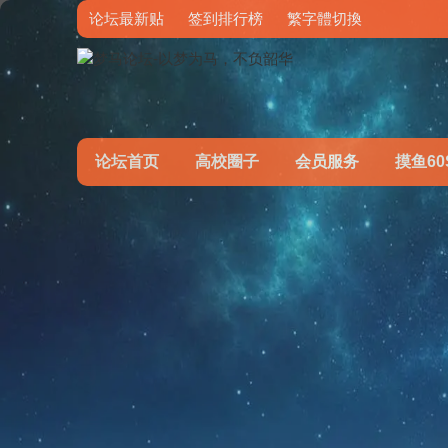
论坛最新贴
签到排行榜
繁字體切換
论坛首页
高校圈子
会员服务
摸鱼60