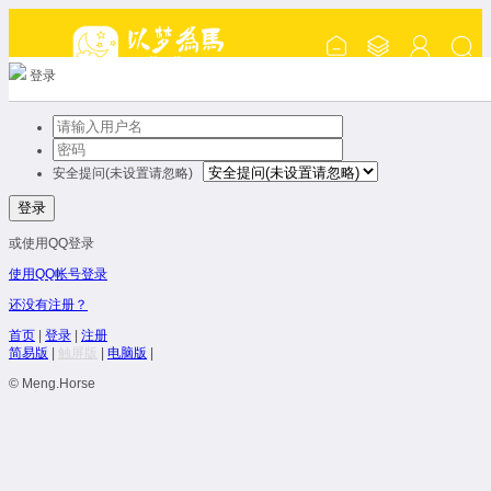
登录
安全提问(未设置请忽略)
登录
或使用QQ登录
使用QQ帐号登录
还没有注册？
首页
|
登录
|
注册
简易版
|
触屏版
|
电脑版
|
© Meng.Horse