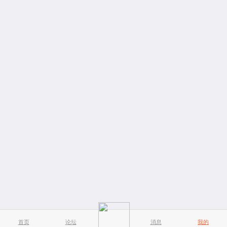
首页
论坛
消息
我的