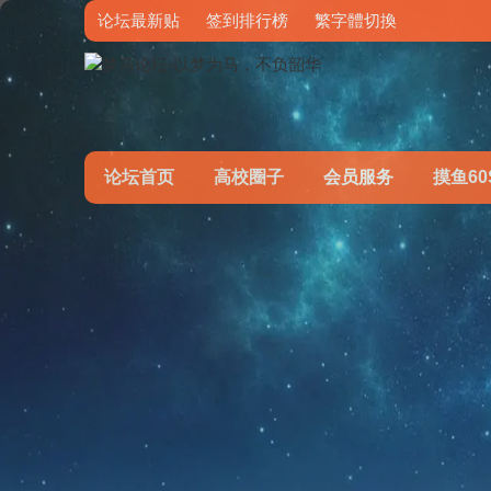
论坛最新贴
签到排行榜
繁字體切換
论坛首页
高校圈子
会员服务
摸鱼60