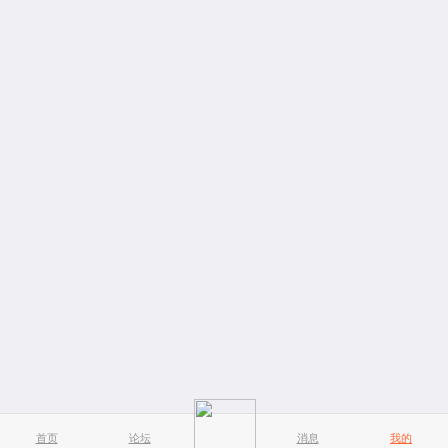
首页
论坛
消息
我的