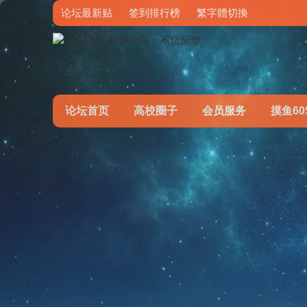
论坛最新贴
签到排行榜
繁字體切換
论坛首页
高校圈子
会员服务
摸鱼60