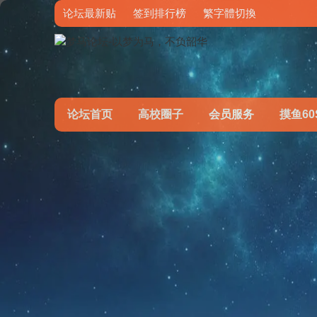
论坛最新贴
签到排行榜
繁字體切換
论坛首页
高校圈子
会员服务
摸鱼60