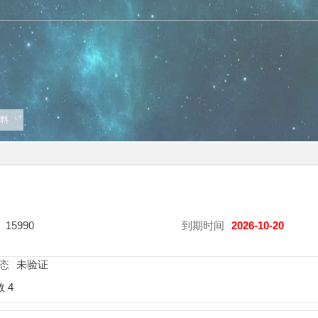
料
15990
到期时间
2026-10-20
态
未验证
 4