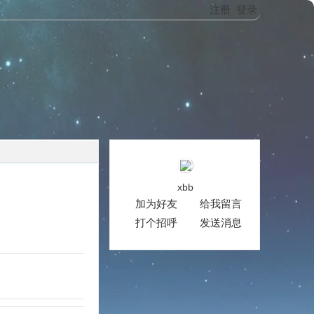
注册
登录
xbb
加为好友
给我留言
打个招呼
发送消息