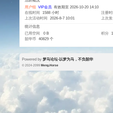
活跃概况
用户组
VIP会员
有效期至 2026-10-20 14:10
在线时间
1588 小时
注册时
上次活动时间
2026-8-7 10:01
上次发
统计信息
已用空间
0 B
积分
韶华币
40829 个
Powered by
梦马论坛-以梦为马，不负韶华
© 2024-2099
Meng.Horse