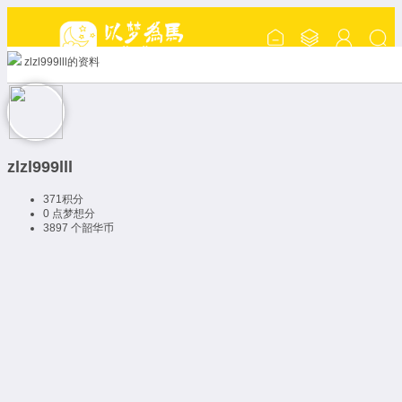
zlzl999lll的资料
zlzl999lll
371
积分
0 点
梦想分
3897 个
韶华币