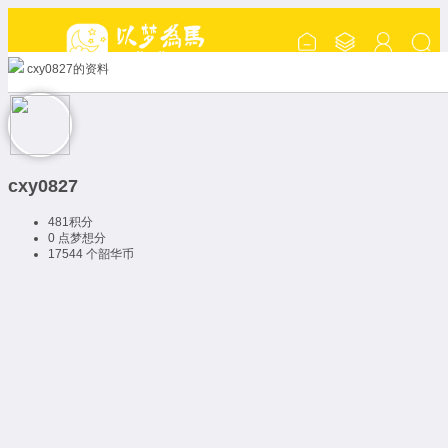
cxy0827的资料
cxy0827
481
积分
0 点
梦想分
17544 个
韶华币