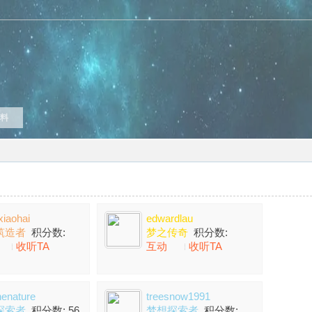
料
xiaohai
edwardlau
筑造者
积分数:
梦之传奇
积分数:
收听TA
互动
收听TA
14891
enature
treesnow1991
探索者
积分数: 56
梦想探索者
积分数: