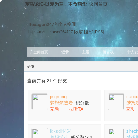
梦马论坛-以梦为马，不负韶华
返回首页
ftecagan247的个人空间
https://meng.horse/?64717
[收藏]
[复制]
[RSS]
空间首页
记录
主题
留言板
个人资
好友
当前共有
21
个好友
jingming
caodi
梦想筑造者
积分数:
梦想
互动
收听TA
互动
741
692
lkksdi4464
zhezh
梦想学徒
积分数: 44
梦想