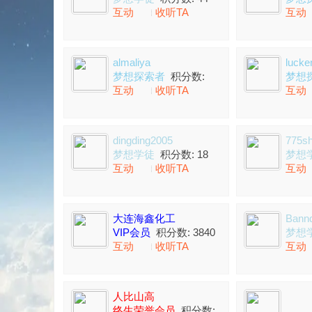
互动
收听TA
互动
almaliya
lucke
梦想探索者
积分数:
梦想
互动
收听TA
互动
260
249
dingding2005
775sh
梦想学徒
积分数: 18
梦想
互动
收听TA
互动
大连海鑫化工
Bann
VIP会员
积分数: 3840
梦想
互动
收听TA
互动
人比山高
终生荣誉会员
积分数: