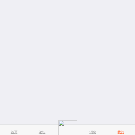
首页
论坛
消息
我的