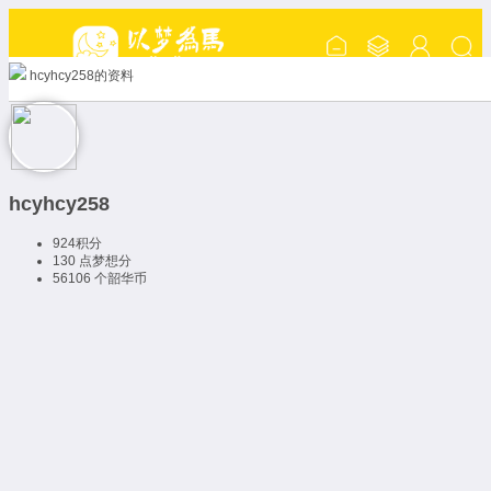
hcyhcy258的资料
hcyhcy258
924
积分
130 点
梦想分
56106 个
韶华币