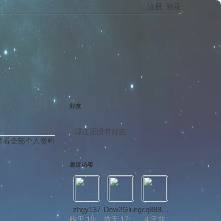
注册
登录
好友
现在还没有好友
查看全部个人资料
最近访客
zhgy137
Dew2Glue
gcq889395
昨天 16:53
前天 17:29
4 天前