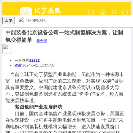
回复
『休闲聊天区』
中能装备北京设备公司一站式制氢解决方案，让制
氢变得简单
看全部
一马当先
22222
收藏
2024-5-21 12:05:58
当前全球正处于新型产业重构期，氢能作为一种来源丰
富、绿色低碳、应用广泛的二次能源，对实现“双碳”目标
具有重要意义。中国能建北京设备公司以市场需求为导
向，突破制氢装备制造和系统集成“卡脖子”技术，步入氢
能发展快车道。
紧跟氢能产业发展趋势
目前，国内全球氢能产业呈现积极发展态势，我国正
在快速建设一批可再生能源电解水制氢项目，“十四五”末
期电解水制氢装机规模将大幅增长，进入快速发展窗口