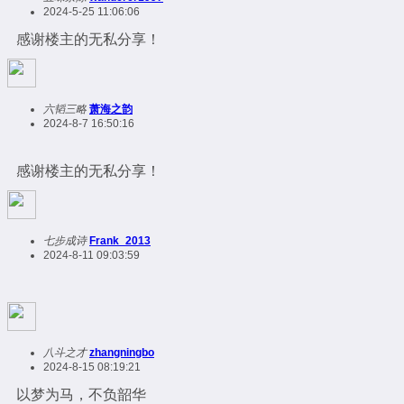
2024-5-25 11:06:06
感谢楼主的无私分享！
六韬三略
萧海之韵
2024-8-7 16:50:16
感谢楼主的无私分享！
七步成诗
Frank_2013
2024-8-11 09:03:59
八斗之才
zhangningbo
2024-8-15 08:19:21
以梦为马，不负韶华