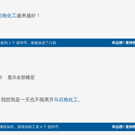
后炮化工
越来越好！
在路边捡到 1 个 韶华币，偷偷放进了口袋.
幸运榜 / 衰神
对
9
显示全部楼层
！我想我是一天也不能离开
马后炮化工
。
午节继续加班，获得加班工资 4 个 韶华币.
幸运榜 / 衰神