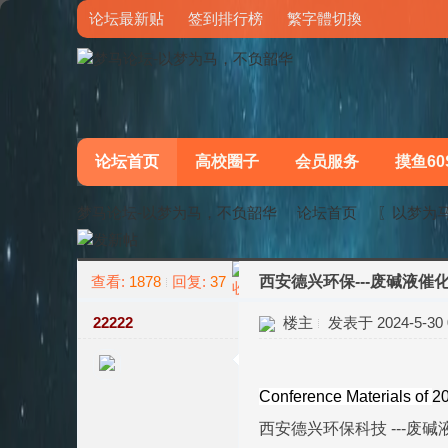
论坛最新贴
签到排行榜
繁字體切換
论坛首页
高校圈子
会员服务
摸鱼60
梦马论坛-以梦为马，不负韶华
论坛首页
〖以梦为
查看:
1878
回复:
37
西安德兴环保---废碱液催
»
›
22222
楼主
发表于 2024-5-30 0
Conference Materials of
2
西安德兴环保科技 ---废碱