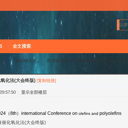
S
全文搜索
马〗
『休闲聊天区』
西安德兴环保---废碱液催化氧化法(大会终版
化氧化法(大会终版)
[复制链接]
›
›
9:57:50
显示全部楼层
024（8th）
international
Conference on
polyolefins
olefins
and
液催化氧化法(大会终版)