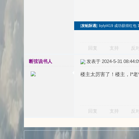
[
发帖际遇
]: bylyl419 成功获得红包
回复
支持
反
断弦说书人
发表于 2024-5-31 08:44:0
楼主太厉害了！楼主，I*老
回复
支持
反