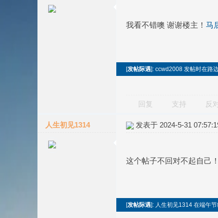
我看不错噢 谢谢楼主！
马
[
发帖际遇
]: ccwd2008 发帖时
回复
支持
反
人生初见1314
发表于 2024-5-31 07:57:1
这个帖子不回对不起自己
[
发帖际遇
]: 人生初见1314 在端