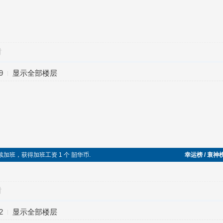
对
9
显示全部楼层
午节继续加班，获得加班工资 1 个 韶华币.
幸运榜 / 衰神
对
2
显示全部楼层