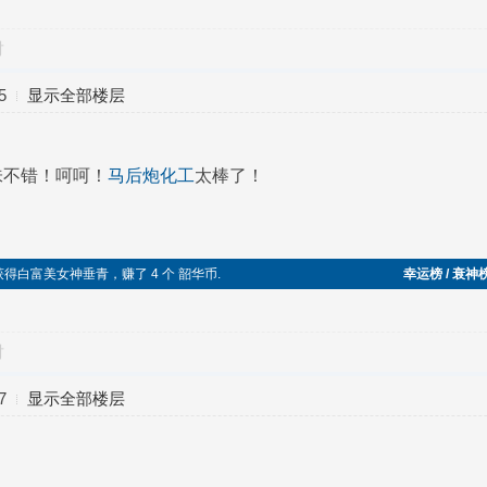
对
5
显示全部楼层
味不错！呵呵！
马后炮化工
太棒了！
功，获得白富美女神垂青，赚了 4 个 韶华币.
幸运榜 / 衰神
对
7
显示全部楼层