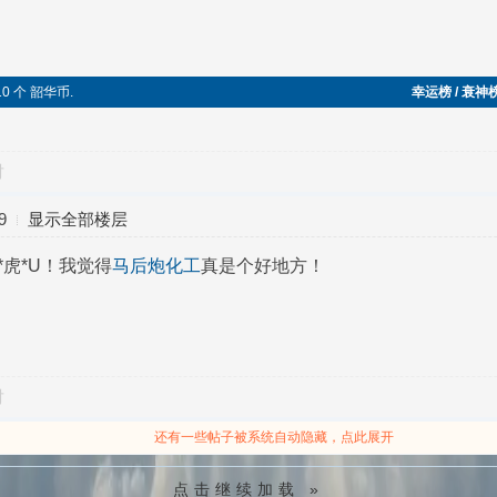
 10 个 韶华币.
幸运榜 / 衰神
对
9
显示全部楼层
*虎*U！我觉得
马后炮化工
真是个好地方！
对
还有一些帖子被系统自动隐藏，点此展开
点击继续加载 »