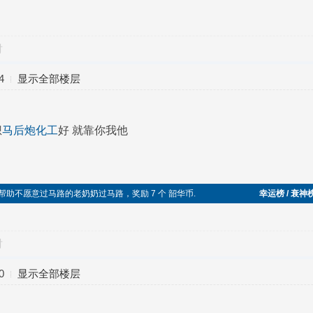
对
4
显示全部楼层
想
马后炮化工
好 就靠你我他
于助人，帮助不愿意过马路的老奶奶过马路，奖励 7 个 韶华币.
幸运榜 / 衰神
对
0
显示全部楼层