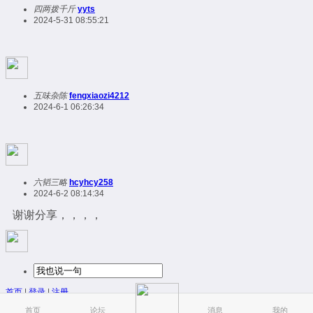
四两拨千斤
yyts
2024-5-31 08:55:21
五味杂陈
fengxiaozi4212
2024-6-1 06:26:34
六韬三略
hcyhcy258
2024-6-2 08:14:34
谢谢分享，，，，
首页
|
登录
|
注册
简易版
|
触屏版
|
电脑版
|
首页
论坛
消息
我的