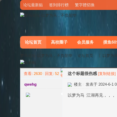
论坛最新贴
签到排行榜
繁字體切換
论坛首页
高校圈子
会员服务
摸鱼60
梦马论坛-以梦为马，不负韶华
论坛首页
〖以梦为
查看:
2630
回复:
52
这个标题很伤感
[复制链接]
»
›
qwehg
楼主
发表于 2024-6-1 06
以梦为马 江湖再见，，，