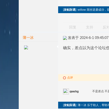
[
发帖际遇
]: willow 屌丝逆袭成
回复
支持
反
薄一冰
发表于 2024-6-1 09:45:07
确实，差点以为这个论坛
点评
不是差点 不
qwehg
[
发帖际遇
]: 薄一冰 乐于助人，帮