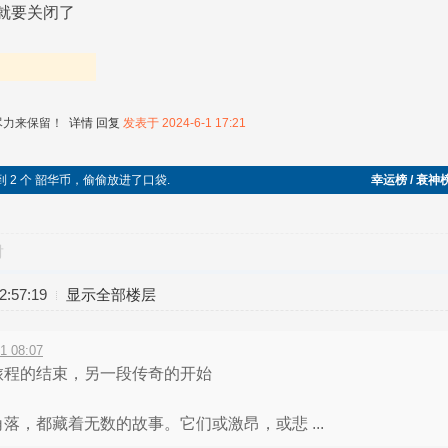
的就要关闭了
尽力来保留！
详情
回复
发表于 2024-6-1 17:21
捡到 2 个 韶华币，偷偷放进了口袋.
幸运榜 / 衰神
对
:57:19
显示全部楼层
1 08:07
旅程的结束，另一段传奇的开始
落，都藏着无数的故事。它们或激昂，或悲 ...