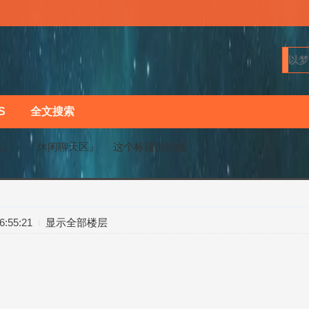
S
全文搜索
马〗
『休闲聊天区』
这个标题很伤感
›
›
:55:21
显示全部楼层