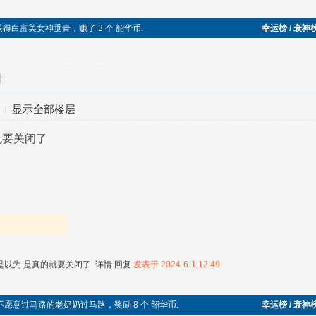
功，获得白富美女神垂青，赚了 3 个 韶华币.
幸运榜 / 衰神
对
显示全部楼层
也要关闭了
是以为 是真的就要关闭了
详情
回复
发表于 2024-6-1 12:49
助不愿意过马路的老奶奶过马路，奖励 8 个 韶华币.
幸运榜 / 衰神