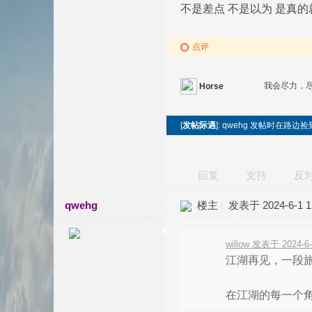
不是差点 不是以为 是真
点评
我会尽力，
Horse
[
发帖际遇
]: qwehg 发帖时在路边
回复
支持
反
qwehg
楼主
发表于 2024-6-1 12
willow 发表于 2024-6-
江湖再见，一段
在江湖的每一个角