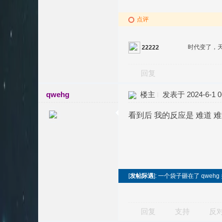
点评
时代变了，
22222
回复
qwehg
楼主
发表于 2024-6-1 06
看到后 我的反应是 难道 
[
发帖际遇
]: 一个袋子砸在了 qwehg
回复
支持
反