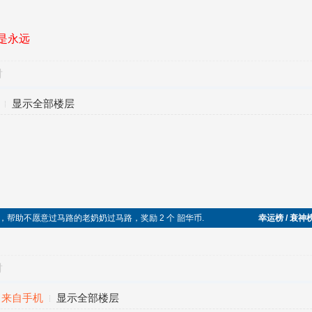
是永远
对
显示全部楼层
g 乐于助人，帮助不愿意过马路的老奶奶过马路，奖励 2 个 韶华币.
幸运榜 / 衰神
对
来自手机
显示全部楼层