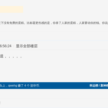
天下没有免费的蛋糕。比标题更伤感的是，你拿了人家的蛋糕，人家要动你的钱。你
:56:24
显示全部楼层
难道，，，，，
 头上，qwehg 赚了 4 个 韶华币.
幸运榜 / 衰神
对