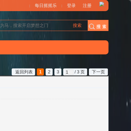
每日摇摇乐
登录
注册
搜索
搜索
返回列表
1
2
3
/ 3 页
下一页