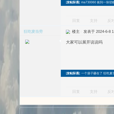
[
发帖际遇
]: ma730060 捡到一
回复
支持
反
狂吃麦当劳
楼主
发表于 2024-6-8 15
大家可以展开说说吗
[
发帖际遇
]: 一个袋子砸在了 狂吃麦
回复
支持
反