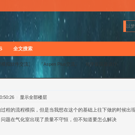
S
全文搜索
程模拟软件交流〗
『Aspen Plus交流』
化学反应器设计
›
›
:50:26
显示全部楼层
的过程的流程模拟，但是当我想在这个的基础上往下做的时候出
，问题在气化室出现了质量不守恒，但不知道要怎么解决