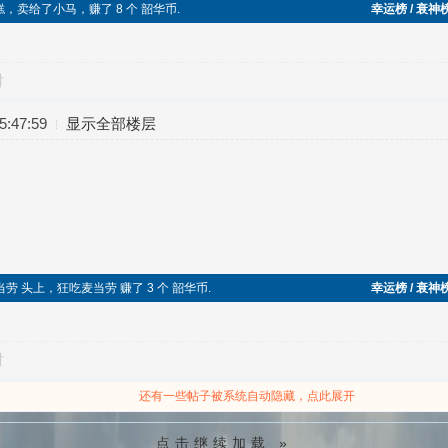
块切糕，卖给了小马，赚了 8 个 韶华币.
幸运榜 / 衰神
对
:47:59
显示全部楼层
当劳 头上，狂吃麦当劳 赚了 3 个 韶华币.
幸运榜 / 衰神
对
还有一些帖子被系统自动隐藏，点此展开
点击继续加载 »