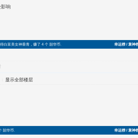
受影响
，获得白富美女神垂青，赚了 4 个 韶华币.
幸运榜 / 衰神
对
显示全部楼层
 个 韶华币.
幸运榜 / 衰神