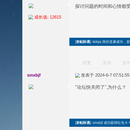
探讨问题的时间和心情都
成长值: 12615
[
发帖际遇
]: kbbjq 屌丝逆袭成功
回复
支持
反
smxbjf
发表于 2024-6-7 07:51:55
"论坛快关闭了",为什么？
[
发帖际遇
]: smxbjf 成功获得红包 6