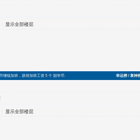
显示全部楼层
 在端午节继续加班，获得加班工资 5 个 韶华币.
幸运榜 / 衰神
对
显示全部楼层