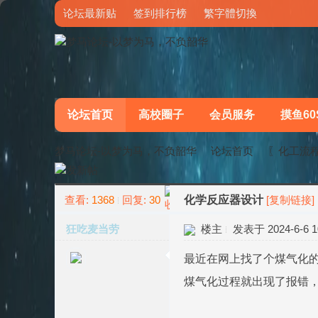
论坛最新贴
签到排行榜
繁字體切換
论坛首页
高校圈子
会员服务
摸鱼60
梦马论坛-以梦为马，不负韶华
论坛首页
〖化工流
查看:
1368
回复:
30
化学反应器设计
[复制链接]
»
›
狂吃麦当劳
楼主
发表于 2024-6-6 10
最近在网上找了个煤气化
煤气化过程就出现了报错