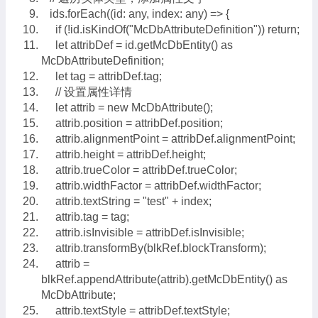
ids.forEach((id: any, index: any) => {
if (!id.isKindOf("McDbAttributeDefinition")) return;
let attribDef = id.getMcDbEntity() as
McDbAttributeDefinition;
let tag = attribDef.tag;
// 设置属性详情
let attrib = new McDbAttribute();
attrib.position = attribDef.position;
attrib.alignmentPoint = attribDef.alignmentPoint;
attrib.height = attribDef.height;
attrib.trueColor = attribDef.trueColor;
attrib.widthFactor = attribDef.widthFactor;
attrib.textString = "test" + index;
attrib.tag = tag;
attrib.isInvisible = attribDef.isInvisible;
attrib.transformBy(blkRef.blockTransform);
attrib =
blkRef.appendAttribute(attrib).getMcDbEntity() as
McDbAttribute;
attrib.textStyle = attribDef.textStyle;