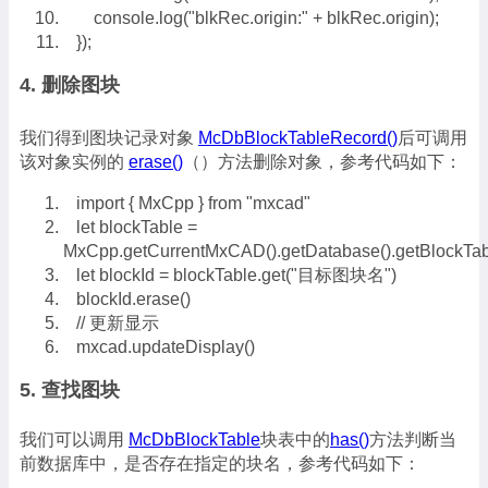
console.log("blkRec.origin:" + blkRec.origin);
});
4. 删除图块
我们得到图块记录对象
McDbBlockTableRecord()
后可调用
该对象实例的
erase()
（）方法删除对象，参考代码如下：
import { MxCpp } from "mxcad"
let blockTable =
MxCpp.getCurrentMxCAD().getDatabase().getBlockTab
let blockId = blockTable.get("目标图块名")
blockId.erase()
// 更新显示
mxcad.updateDisplay()
5. 查找图块
我们可以调用
McDbBlockTable
块表中的
has()
方法判断当
前数据库中，是否存在指定的块名，参考代码如下：