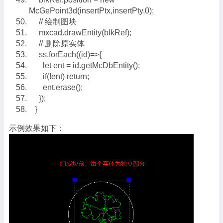
McGePoint3d(insertPtx,insertPty,0);
// 绘制图块
mxcad.drawEntity(blkRef);
// 删除原实体
ss.forEach((id)=>{
let ent = id.getMcDbEntity();
if(!ent) return;
ent.erase();
});
}
示例效果如下：