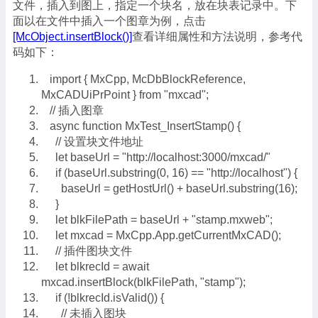
文件，插入到图上，指定一个块名，放在块表记录中。下
面以在文件中插入一个图章为例，点击
[McObject.insertBlock()]
查看详细属性和方法说明，参考代
码如下：
import { MxCpp, McDbBlockReference,
MxCADUiPrPoint } from "mxcad";
// 插入图章
async function MxTest_InsertStamp() {
// 设置块文件地址
let baseUrl = "http://localhost:3000/mxcad/"
if (baseUrl.substring(0, 16) == "http://localhost") {
baseUrl = getHostUrl() + baseUrl.substring(16);
}
let blkFilePath = baseUrl + "stamp.mxweb";
let mxcad = MxCpp.App.getCurrentMxCAD();
// 插件图块文件
let blkrecId = await
mxcad.insertBlock(blkFilePath, "stamp");
if (!blkrecId.isValid()) {
// 未插入图块