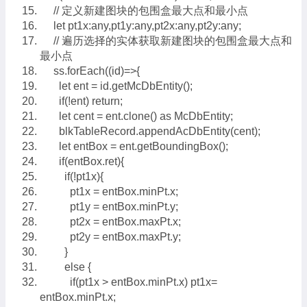
// 定义新建图块的包围盒最大点和最小点
let pt1x:any,pt1y:any,pt2x:any,pt2y:any;
// 遍历选择的实体获取新建图块的包围盒最大点和
最小点
ss.forEach((id)=>{
let ent = id.getMcDbEntity();
if(!ent) return;
let cent = ent.clone() as McDbEntity;
blkTableRecord.appendAcDbEntity(cent);
let entBox = ent.getBoundingBox();
if(entBox.ret){
if(!pt1x){
pt1x = entBox.minPt.x;
pt1y = entBox.minPt.y;
pt2x = entBox.maxPt.x;
pt2y = entBox.maxPt.y;
}
else {
if(pt1x > entBox.minPt.x) pt1x=
entBox.minPt.x;