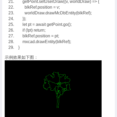
getPoint.setUserDraw((v, worldDraw) => {
blkRef.position = v;
worldDraw.drawMcDbEntity(blkRef);
});
let pt = await getPoint.go();
if (!pt) return;
blkRef.position = pt;
mxcad.drawEntity(blkRef);
}
示例效果如下图：