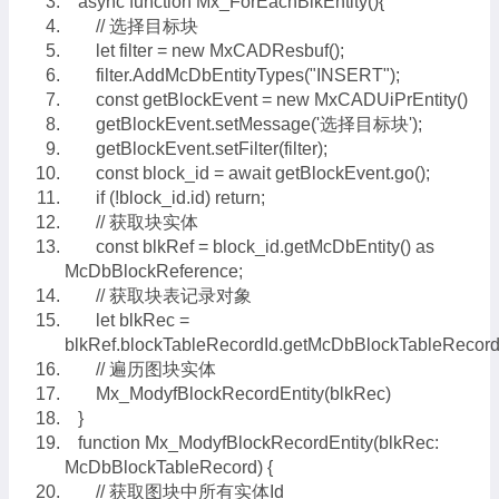
async function Mx_ForEachBlkEntity(){
// 选择目标块
let filter = new MxCADResbuf();
filter.AddMcDbEntityTypes("INSERT");
const getBlockEvent = new MxCADUiPrEntity()
getBlockEvent.setMessage('选择目标块');
getBlockEvent.setFilter(filter);
const block_id = await getBlockEvent.go();
if (!block_id.id) return;
// 获取块实体
const blkRef = block_id.getMcDbEntity() as
McDbBlockReference;
// 获取块表记录对象
let blkRec =
blkRef.blockTableRecordId.getMcDbBlockTableRecord(
// 遍历图块实体
Mx_ModyfBlockRecordEntity(blkRec)
}
function Mx_ModyfBlockRecordEntity(blkRec:
McDbBlockTableRecord) {
// 获取图块中所有实体Id