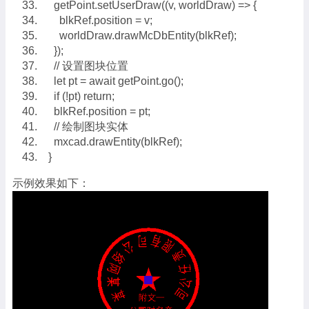
getPoint.setUserDraw((v, worldDraw) => {
blkRef.position = v;
worldDraw.drawMcDbEntity(blkRef);
});
// 设置图块位置
let pt = await getPoint.go();
if (!pt) return;
blkRef.position = pt;
// 绘制图块实体
mxcad.drawEntity(blkRef);
}
示例效果如下：