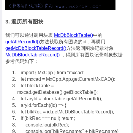
3. 遍历所有图块
我们可以通过调用块表
McDbBlockTable()
中的
getAllRecordId()
方法获取所有图块的id，再调用
getMcDbBlockTableRecord()
方法返回图块记录对象
McDbBlockTableRecord()
，得到所有图块记录对象数据，
参考代码如下：
import { MxCpp } from "mxcad"
let mxcad = MxCpp.App.getCurrentMxCAD();
let blockTable =
mxcad.getDatabase().getBlockTable();
let aryId = blockTable.getAllRecordId();
aryId.forEach((id) => {
let blkRec = id.getMcDbBlockTableRecord();
if (blkRec === null) return;
console.log(blkRec);
console.log("blkRec.name:" + blkRec.name);