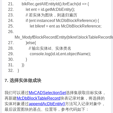
blkRec.getAllEntityId().forEach(id => {
let ent = id.getMcDbEntity();
// 若实体为图块，则递归遍历
if (ent instanceof McDbBlockReference) {
let blkref = ent as McDbBlockReference;
Mx_ModyfBlockRecordEntity(blkref.blockTableRecordI
}else{
// 输出实体id、实体类名
console.log(id.id,ent.objectName);
}
})
}
7. 选择实体做成块
我们可以通过
MxCADSelectionSet
选择集获取目标实体，
再新建
McDbBlockTableRecord
块表记录对象，将选择的
实体对象通过
appendAcDbEntity()
方法写入记录对象中，
最后设置图块的基点、位置等，参考代码如下：