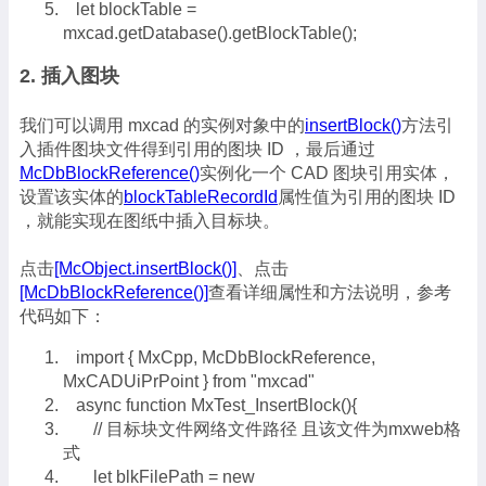
let blockTable =
mxcad.getDatabase().getBlockTable();
2. 插入图块
我们可以调用 mxcad 的实例对象中的
insertBlock()
方法引
入插件图块文件得到引用的图块 ID ，最后通过
McDbBlockReference()
实例化一个 CAD 图块引用实体，
设置该实体的
blockTableRecordId
属性值为引用的图块 ID
，就能实现在图纸中插入目标块。
点击
[McObject.insertBlock()]
、点击
[McDbBlockReference()]
查看详细属性和方法说明，参考
代码如下：
import { MxCpp, McDbBlockReference,
MxCADUiPrPoint } from "mxcad"
async function MxTest_InsertBlock(){
// 目标块文件网络文件路径 且该文件为mxweb格
式
let blkFilePath = new