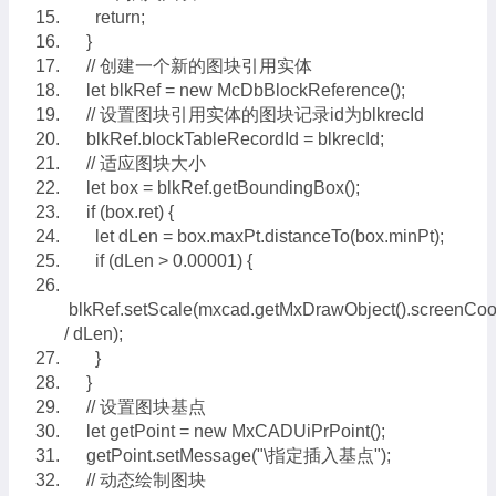
return;
}
// 创建一个新的图块引用实体
let blkRef = new McDbBlockReference();
// 设置图块引用实体的图块记录id为blkrecId
blkRef.blockTableRecordId = blkrecId;
// 适应图块大小
let box = blkRef.getBoundingBox();
if (box.ret) {
let dLen = box.maxPt.distanceTo(box.minPt);
if (dLen > 0.00001) {
blkRef.setScale(mxcad.getMxDrawObject().screenCo
/ dLen);
}
}
// 设置图块基点
let getPoint = new MxCADUiPrPoint();
getPoint.setMessage("\指定插入基点");
// 动态绘制图块