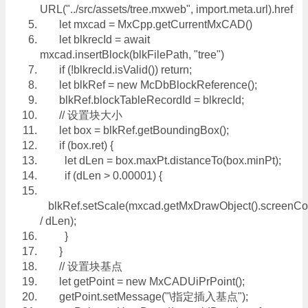
URL("../src/assets/tree.mxweb", import.meta.url).href
let mxcad = MxCpp.getCurrentMxCAD()
let blkrecId = await
mxcad.insertBlock(blkFilePath, "tree")
if (!blkrecId.isValid()) return;
let blkRef = new McDbBlockReference();
blkRef.blockTableRecordId = blkrecId;
// 设置块大小
let box = blkRef.getBoundingBox();
if (box.ret) {
let dLen = box.maxPt.distanceTo(box.minPt);
if (dLen > 0.00001) {
blkRef.setScale(mxcad.getMxDrawObject().screenC
/ dLen);
}
}
// 设置块基点
let getPoint = new MxCADUiPrPoint();
getPoint.setMessage("\指定插入基点");