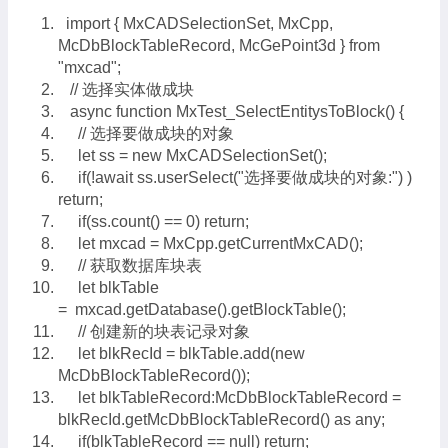
import { MxCADSelectionSet, MxCpp,
McDbBlockTableRecord, McGePoint3d } from
"mxcad";
// 选择实体做成块
async function MxTest_SelectEntitysToBlock() {
// 选择要做成块的对象
let ss = new MxCADSelectionSet();
if(!await ss.userSelect("选择要做成块的对象:") )
return;
if(ss.count() == 0) return;
let mxcad = MxCpp.getCurrentMxCAD();
// 获取数据库块表
let blkTable
= mxcad.getDatabase().getBlockTable();
// 创建新的块表记录对象
let blkRecId = blkTable.add(new
McDbBlockTableRecord());
let blkTableRecord:McDbBlockTableRecord =
blkRecId.getMcDbBlockTableRecord() as any;
if(blkTableRecord == null) return;