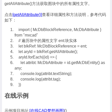
getAllAttribute()方法获取图块中的所有属性文字。
点击
[getAllAttribute()]
查看详细属性和方法说明，参考代码
如下：
import { McDbBlockReference, McDbAttribute }
from "mxcad"
// 遍历块中的属性文字 ent:块实体
let blkRef: McDbBlockReference = ent;
let aryId = blkRef.getAllAttribute();
aryId.forEach((id) => {
let attribt: McDbAttribute = id.getMcDbEntity() as
any;
console.log(attribt.textString);
console.log(attribt.tag);
})
在线示例
示例项目地址:
[在线CAD梦想画图]
()