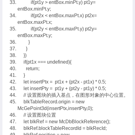
if(pt1y > entBox.minPt.y) pt1y=
entBox.minPt.y;
if(pt2x < entBox.maxPt.x) pt2x=
entBox.maxPt.x;
if(pt2y < entBox.maxPt.y) pt2y=
entBox.maxPt.y;
}
}
})
if(pt1x === undefined){
return;
}
let insertPtx = pt1x + (pt2x - pt1x) * 0.5;
let insertPty = pt1y + (pt2y - pt1y) * 0.5;
// 设置图块的插入基点，在图形对象的中心位置。
blkTableRecord.origin = new
McGePoint3d(insertPtx,insertPty,0);
// 设置图块位置
let blkRef = new McDbBlockReference();
blkRef.blockTableRecordId = blkRecId;
blkRef.position = new