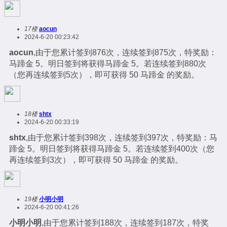
17楼
aocun
2024-6-20 00:23:42
aocun
,由于您累计签到876次，连续签到875次，特奖励：
马蹄金 5。明日签到将获得马蹄金 5。若连续签到880次
（您再连续签到5次），即可获得 50 马蹄金 的奖励。
18楼
shtx
2024-6-20 00:33:19
shtx
,由于您累计签到398次，连续签到397次，特奖励：马
蹄金 5。明日签到将获得马蹄金 5。若连续签到400次（您
再连续签到3次），即可获得 50 马蹄金 的奖励。
19楼
小明小明
2024-6-20 00:41:26
小明小明
,由于您累计签到188次，连续签到187次，特奖