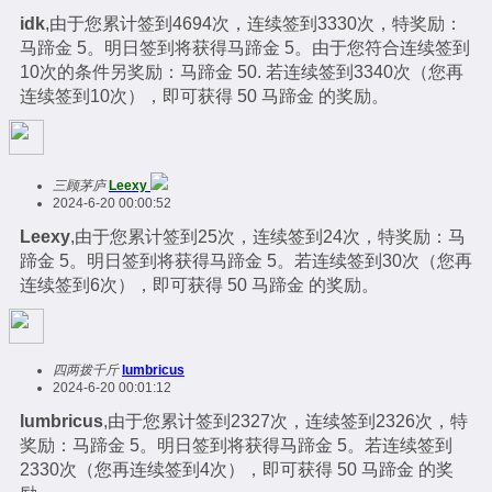
idk
,由于您累计签到4694次，连续签到3330次，特奖励：
马蹄金 5。明日签到将获得马蹄金 5。由于您符合连续签到
10次的条件另奖励：马蹄金 50. 若连续签到3340次（您再
连续签到10次），即可获得 50 马蹄金 的奖励。
三顾茅庐
Leexy
2024-6-20 00:00:52
Leexy
,由于您累计签到25次，连续签到24次，特奖励：马
蹄金 5。明日签到将获得马蹄金 5。若连续签到30次（您再
连续签到6次），即可获得 50 马蹄金 的奖励。
四两拨千斤
lumbricus
2024-6-20 00:01:12
lumbricus
,由于您累计签到2327次，连续签到2326次，特
奖励：马蹄金 5。明日签到将获得马蹄金 5。若连续签到
2330次（您再连续签到4次），即可获得 50 马蹄金 的奖