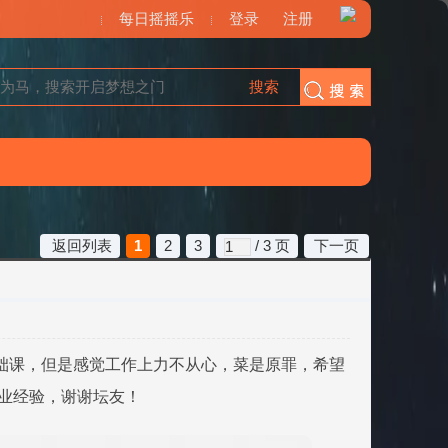
每日摇摇乐
登录
注册
搜索
搜索
返回列表
1
2
3
/ 3 页
下一页
础课，但是感觉工作上力不从心，菜是原罪，希望
行业经验，谢谢坛友！