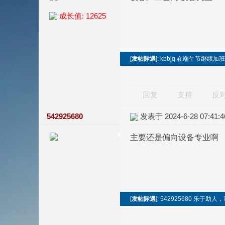
成长值: 12625
[
发帖际遇
]: kbbjq 在端午节继续
回复
支持
反
542925680
发表于 2024-6-28 07:41:4
主要还是偏向设备专业啊
[
发帖际遇
]: 542925680 乐