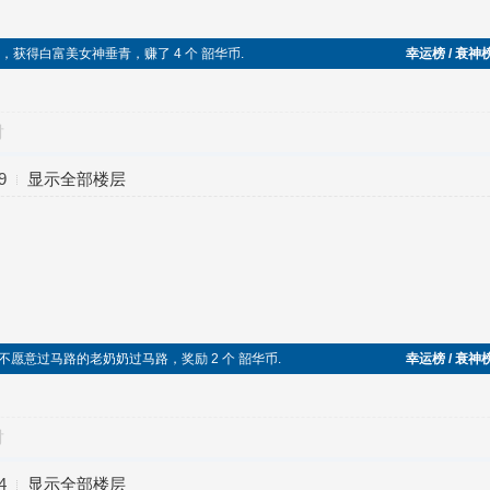
逆袭成功，获得白富美女神垂青，赚了 4 个 韶华币.
幸运榜 / 衰神
对
9
显示全部楼层
，帮助不愿意过马路的老奶奶过马路，奖励 2 个 韶华币.
幸运榜 / 衰神
对
4
显示全部楼层