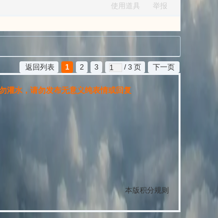
使用道具
举报
返回列表
1
2
3
/ 3 页
下一页
灌水，请勿发布无意义纯表情或回复
本版积分规则