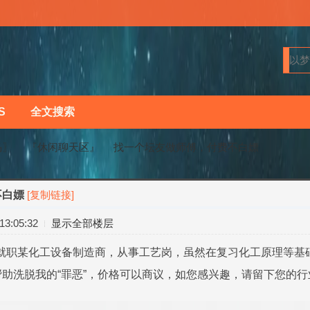
S
全文搜索
马〗
『休闲聊天区』
找一个坛友做师傅，付费不白嫖
不白嫖
[复制链接]
›
›
3:05:32
显示全部楼层
，就职某化工设备制造商，从事工艺岗，虽然在复习化工原理等基
助洗脱我的“罪恶”，价格可以商议，如您感兴趣，请留下您的