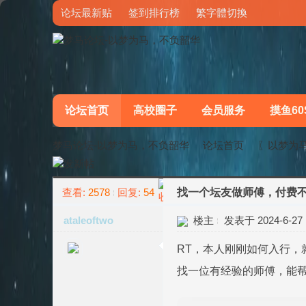
论坛最新贴
签到排行榜
繁字體切換
论坛首页
高校圈子
会员服务
摸鱼60
梦马论坛-以梦为马，不负韶华
论坛首页
〖以梦为
查看:
2578
回复:
54
找一个坛友做师傅，付费
»
›
ataleoftwo
楼主
发表于 2024-6-27 1
RT，本人刚刚如何入行
找一位有经验的师傅，能帮