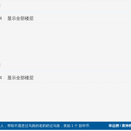
对
4
显示全部楼层
对
4
显示全部楼层
dao 乐于助人，帮助不愿意过马路的老奶奶过马路，奖励 1 个 韶华币.
幸运榜 / 衰神