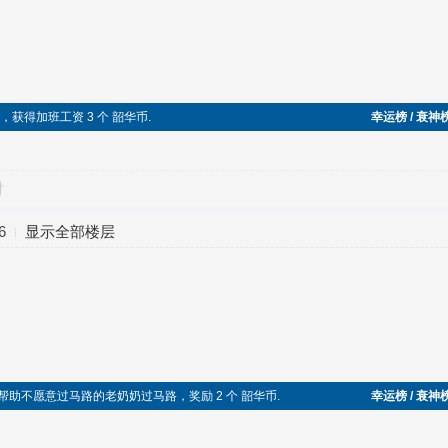
加班，获得加班工资 3 个 韶华币.
幸运榜 / 衰神
对
6
显示全部楼层
于助人，帮助不愿意过马路的老奶奶过马路，奖励 2 个 韶华币.
幸运榜 / 衰神