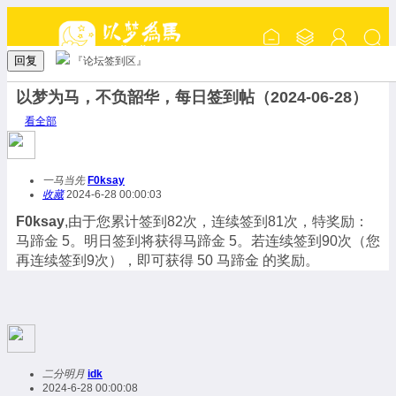
回复
『论坛签到区』
以梦为马，不负韶华，每日签到帖（2024-06-28）
看全部
一马当先
F0ksay
收藏
2024-6-28 00:00:03
F0ksay
,由于您累计签到82次，连续签到81次，特奖励：
马蹄金 5。明日签到将获得马蹄金 5。若连续签到90次（您
再连续签到9次），即可获得 50 马蹄金 的奖励。
二分明月
idk
2024-6-28 00:00:08