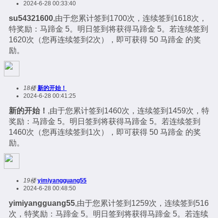
2024-6-28 00:33:40
su54321600
,由于您累计签到1700次，连续签到1618次，
特奖励：马蹄金 5。明日签到将获得马蹄金 5。若连续签到
1620次（您再连续签到2次），即可获得 50 马蹄金 的奖
励。
18楼
新的开始！
2024-6-28 00:41:25
新的开始！
,由于您累计签到1460次，连续签到1459次，特
奖励：马蹄金 5。明日签到将获得马蹄金 5。若连续签到
1460次（您再连续签到1次），即可获得 50 马蹄金 的奖
励。
19楼
yimiyangguang55
2024-6-28 00:48:50
yimiyangguang55
,由于您累计签到1259次，连续签到516
次，特奖励：马蹄金 5。明日签到将获得马蹄金 5。若连续