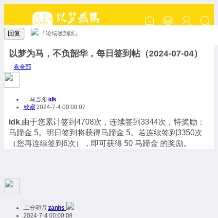
回复
『论坛签到区』
以梦为马，不负韶华，每日签到帖（2024-07-04）
看全部
一马当先
idk
收藏
2024-7-4 00:00:07
idk
,由于您累计签到4708次，连续签到3344次，特奖励：
马蹄金 5。明日签到将获得马蹄金 5。若连续签到3350次
（您再连续签到6次），即可获得 50 马蹄金 的奖励。
二分明月
zanhs
2024-7-4 00:00:08