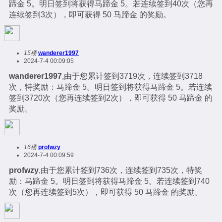
蹄金 5。明日签到将获得马蹄金 5。若连续签到40次（您再
连续签到3次），即可获得 50 马蹄金 的奖励。
15楼
wanderer1997
2024-7-4 00:09:05
wanderer1997
,由于您累计签到3719次，连续签到3718
次，特奖励：马蹄金 5。明日签到将获得马蹄金 5。若连续
签到3720次（您再连续签到2次），即可获得 50 马蹄金 的
奖励。
16楼
profwzy
2024-7-4 00:09:59
profwzy
,由于您累计签到736次，连续签到735次，特奖
励：马蹄金 5。明日签到将获得马蹄金 5。若连续签到740
次（您再连续签到5次），即可获得 50 马蹄金 的奖励。