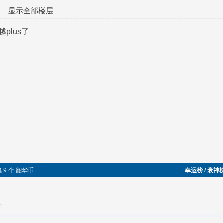
显示全部楼层
越plus了
包 9 个 韶华币.
幸运榜 / 衰神
对