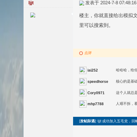
ljjt
发表于 2024-7-8 07:48:16
楼主，你就直接给出模拟文件
里可以搜索到。
点评
哈哈哈，给
iai252
核心的是基础
speedhorse
这个人就总
Cory0971
人艰不拆，
mhp7788
[
发帖际遇
]: ljjt 成功加入五毛党，