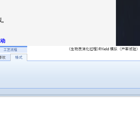
拟。
拖动