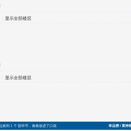
对
显示全部楼层
对
显示全部楼层
时在路边捡到 1 个 韶华币，偷偷放进了口袋.
幸运榜 / 衰神