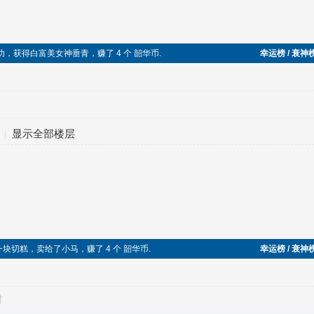
丝逆袭成功，获得白富美女神垂青，赚了 4 个 韶华币.
幸运榜 / 衰神
显示全部楼层
4 捡到一块切糕，卖给了小马，赚了 4 个 韶华币.
幸运榜 / 衰神
对