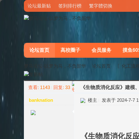
论坛最新贴
签到排行榜
繁字體切換
论坛首页
高校圈子
会员服务
摸鱼60
梦马论坛-以梦为马，不负韶华
论坛首页
〖化工流
查看:
1143
回复:
33
《生物质消化反应》建模
»
›
banknation
楼主
发表于 2024-7-7 19
《生物质消化反