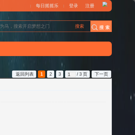
每日摇摇乐
登录
注册
搜索
搜索
返回列表
1
2
3
/ 3 页
下一页