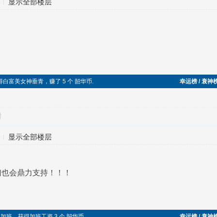
显示全部楼层
得白富美女神垂青，赚了 5 个 韶华币.
幸运榜 / 衰神
对
显示全部楼层
们也会鼎力支持！！！
节继续加班，获得加班工资 3 个 韶华币.
幸运榜 / 衰神