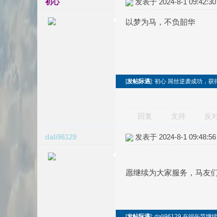
初心
发表于 2024-8-1 09:42:30
以梦为马，不负韶华
[
发帖际遇
]: 初心 屌丝逆袭成功，获
回复
支持
反
dali96129
发表于 2024-8-1 09:48:56
愿继续为大家服务，马友
[
发帖际遇
]: dali96129 在端午