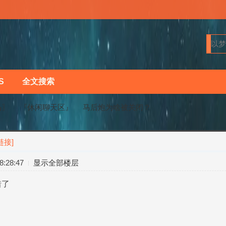
S
全文搜索
马〗
『休闲聊天区』
马后炮为啥被关闭？
链接]
›
›
:28:47
显示全部楼层
惜了