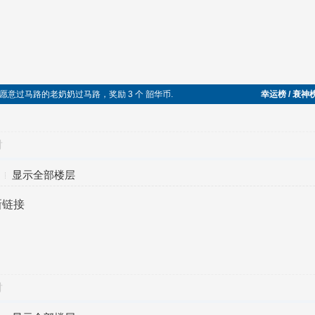
帮助不愿意过马路的老奶奶过马路，奖励 3 个 韶华币.
幸运榜 / 衰神
对
显示全部楼层
新链接
对