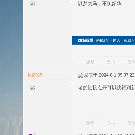
以梦为马，不负韶华
[
发帖际遇
]: aylifu 乐于助人，
回复
支持
反
jkj2015
发表于 2024-8-1 09:37:22
老的链接点开可以跳转到
回复
支持
反