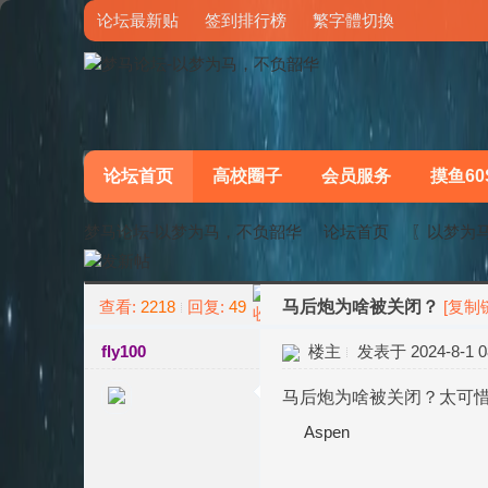
论坛最新贴
签到排行榜
繁字體切換
论坛首页
高校圈子
会员服务
摸鱼60
梦马论坛-以梦为马，不负韶华
论坛首页
〖以梦为
查看:
2218
回复:
49
马后炮为啥被关闭？
[复制
»
›
fly100
楼主
发表于 2024-8-1 08
马后炮为啥被关闭？太可
Aspen