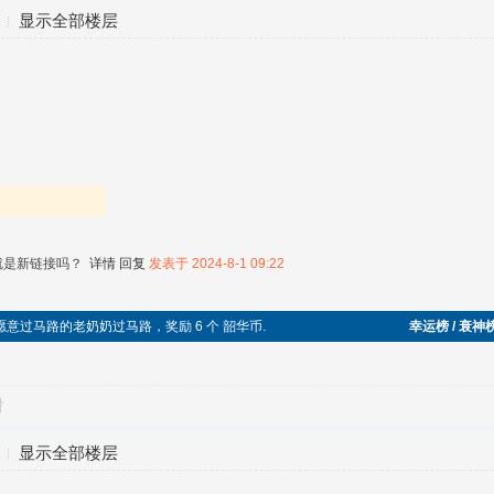
显示全部楼层
就是新链接吗？
详情
回复
发表于 2024-8-1 09:22
不愿意过马路的老奶奶过马路，奖励 6 个 韶华币.
幸运榜 / 衰神
对
显示全部楼层