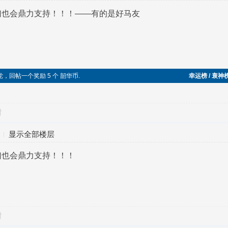
们也会鼎力支持！！！——有的是好马友
五毛党，回帖一个奖励 5 个 韶华币.
幸运榜 / 衰神
对
显示全部楼层
们也会鼎力支持！！！
对