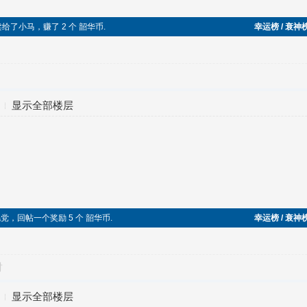
，卖给了小马，赚了 2 个 韶华币.
幸运榜 / 衰神
显示全部楼层
入五毛党，回帖一个奖励 5 个 韶华币.
幸运榜 / 衰神
对
显示全部楼层