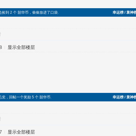
时在路边捡到 2 个 韶华币，偷偷放进了口袋.
幸运榜 / 衰神
对
8
显示全部楼层
加入五毛党，回帖一个奖励 5 个 韶华币.
幸运榜 / 衰神
对
7
显示全部楼层