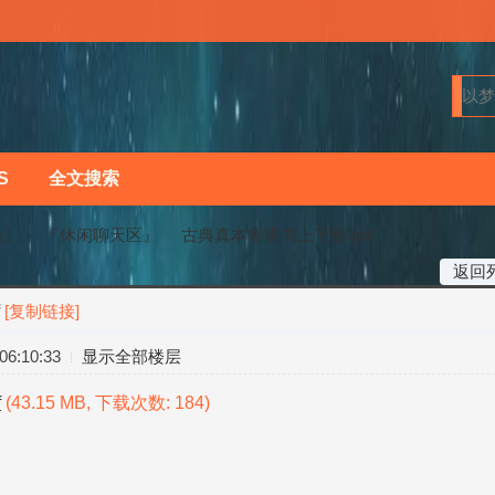
S
全文搜索
马〗
『休闲聊天区』
古典真本鲁班书上下册.pdf
返回
[复制链接]
›
›
6:10:33
显示全部楼层
f
(43.15 MB, 下载次数: 184)