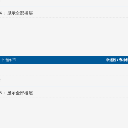
对
4
显示全部楼层
9 个 韶华币.
幸运榜 / 衰神
对
5
显示全部楼层