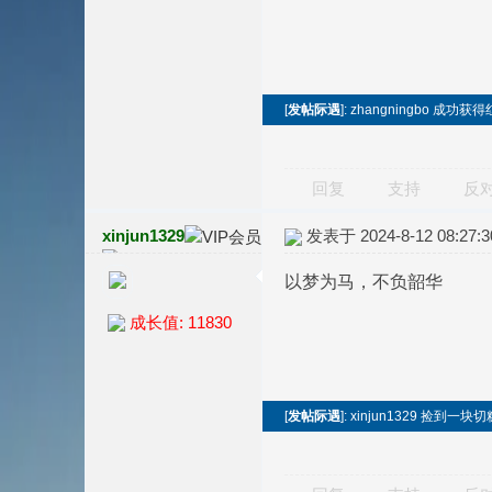
[
发帖际遇
]: zhangningbo 成功获
回复
支持
反
xinjun1329
发表于 2024-8-12 08:27:3
以梦为马，不负韶华
成长值: 11830
[
发帖际遇
]: xinjun1329 捡到