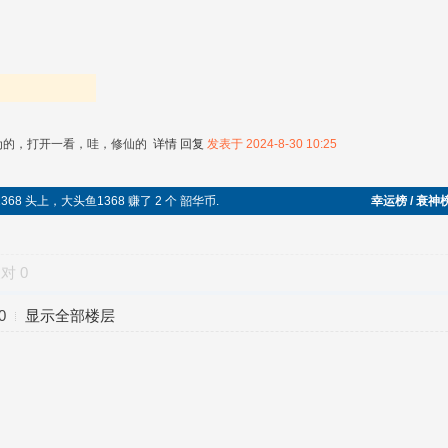
为的，打开一看，哇，修仙的
详情
回复
发表于 2024-8-30 10:25
368 头上，大头鱼1368 赚了 2 个 韶华币.
幸运榜 / 衰神
反对
0
0
显示全部楼层