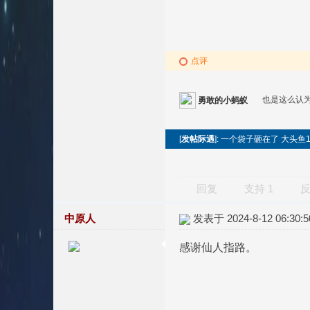
点评
也是这么认
勇敢的小蚂蚁
[
发帖际遇
]: 一个袋子砸在了 大头鱼1
回复
支持
1
中原人
发表于 2024-8-12 06:30:5
感谢仙人指路。