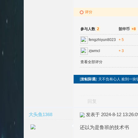
评分
参与人数
2
韶华币
+8
fengzhiyun8023
+ 5
zjwmcl
+ 3
查看全部评分
[
发帖际遇
]: 天不负有心人 捡到一块
回复
大头鱼1368
发表于 2024-8-12 13:26:0
还以为是鲁班的技术书