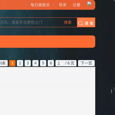
每日摇摇乐
登录
注册
搜索
搜索
列表
1
2
3
4
5
6
/ 6 页
下一页