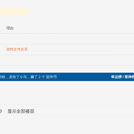
理由
资料文件共享
切糕，卖给了小马，赚了 2 个 韶华币.
幸运榜 / 衰神
9
显示全部楼层