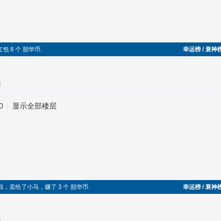
得红包 8 个 韶华币.
幸运榜 / 衰神
对
0
显示全部楼层
一块切糕，卖给了小马，赚了 3 个 韶华币.
幸运榜 / 衰神