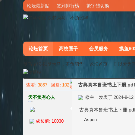
论坛最新贴
签到排行榜
繁字體切換
论坛首页
高校圈子
会员服务
摸鱼60
梦马论坛-以梦为马，不负韶华
论坛首页
〖以梦为
查看:
3867
回复:
102
古典真本鲁班书上下册.pdf
»
›
天不负有心人
楼主
发表于 2024-8-12 0
古典真本鲁班书上下冊.pd
Aspen
成长值: 10030