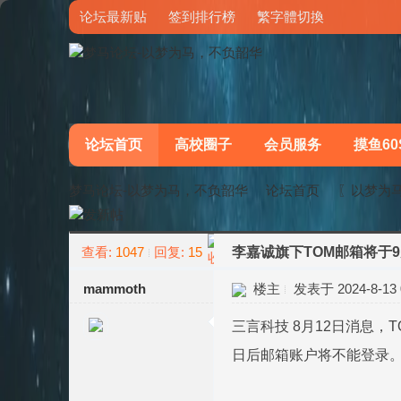
论坛最新贴
签到排行榜
繁字體切換
论坛首页
高校圈子
会员服务
摸鱼60
梦马论坛-以梦为马，不负韶华
论坛首页
〖以梦为
查看:
1047
回复:
15
李嘉诚旗下TOM邮箱将于
»
›
mammoth
楼主
发表于 2024-8-13 0
三言科技 8月12日消息，
日后邮箱账户将不能登录