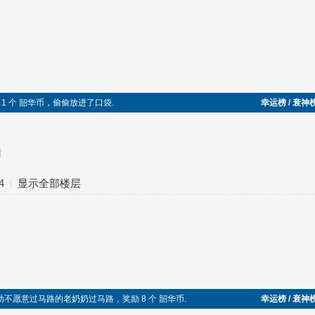
捡到 1 个 韶华币，偷偷放进了口袋.
幸运榜 / 衰神
对
4
显示全部楼层
帮助不愿意过马路的老奶奶过马路，奖励 8 个 韶华币.
幸运榜 / 衰神