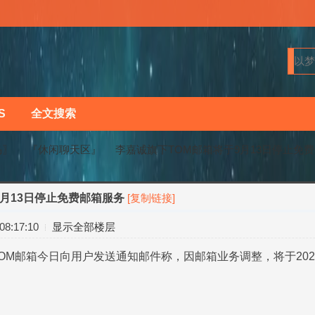
S
全文搜索
马〗
『休闲聊天区』
李嘉诚旗下TOM邮箱将于9月13日停止免
9月13日停止免费邮箱服务
[复制链接]
›
›
8:17:10
显示全部楼层
TOM邮箱今日向用户发送通知邮件称，因邮箱业务调整，将于2024
。