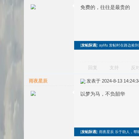
免费的，往往是最贵的
[
发帖际遇
]: aylifu 发帖时在路边
回复
支持
反
雨夜星辰
发表于 2024-8-13 14:24:3
以梦为马，不负韶华
[
发帖际遇
]: 雨夜星辰 乐于助人，