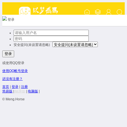
登录
安全提问(未设置请忽略)
登录
或使用QQ登录
使用QQ帐号登录
还没有注册？
首页
|
登录
|
注册
简易版
|
触屏版
|
电脑版
|
© Meng.Horse