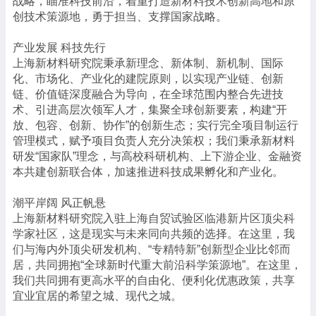
战略，瞄准科技前沿，着重打造新材料技术创新高地和原
创技术策源地，勇于担当、支撑国家战略。
产业发展 科技先行
上海新材料研究院秉承新理念、新体制、新机制、国际
化、市场化、产业化的建院原则，以实现产业链、创新
链、价值链深度融合为导向，在全球范围内整合先进技
术、引进高层次领军人才，集聚全球创新要素，构建“开
放、包容、创新、协作”的创新生态；实行完全项目制运行
管理模式，赋予项目负责人充分决策权；我们秉承新材料
研发“国家队”理念，与高校科研机构、上下游企业、金融资
本共建创新联合体，加速推进科技成果孵化和产业化。
潮平岸阔 风正帆悬
上海新材料研究院入驻上海自贸试验区临港新片区顶尖科
学家社区，这是现实与未来同向共频的选择。在这里，我
们与海内外顶尖研发机构、“专精特新”创新型企业比邻而
居，共同拥抱“全球新时代重大前沿科学策源地”。在这里，
我们共同拥有更高水平的自由化、便利化优惠政策，共享
宜业宜居的希望之城、现代之城。