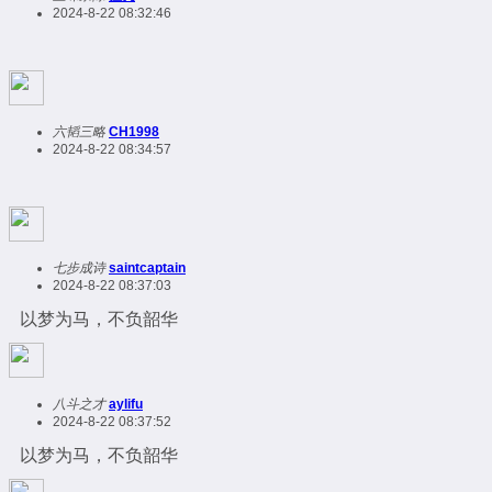
2024-8-22 08:32:46
六韬三略
CH1998
2024-8-22 08:34:57
七步成诗
saintcaptain
2024-8-22 08:37:03
以梦为马，不负韶华
八斗之才
aylifu
2024-8-22 08:37:52
以梦为马，不负韶华