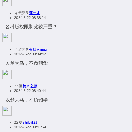
九天揽月
薄一冰
2024-8-22 08:38:14
各种版权限制比较严重？
十步芳草
夜归人max
2024-8-22 08:39:42
以梦为马，不负韶华
11楼
楠木之恋
2024-8-22 08:40:44
以梦为马，不负韶华
12楼
shilei123
2024-8-22 08:41:59