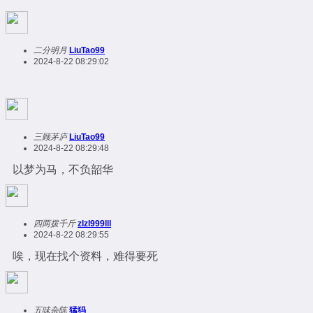
二分明月
LiuTao99
2024-8-22 08:29:02
三顾茅庐
LiuTao99
2024-8-22 08:29:48
以梦为马，不负韶华
四两拨千斤
zlzl999lll
2024-8-22 08:29:55
唉，现在找个资料，难得要死
五味杂陈
猛犸