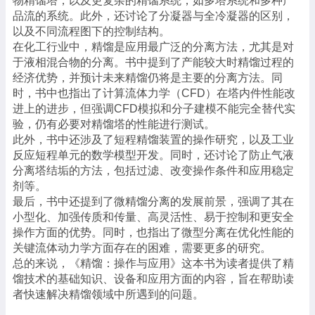
物精馏塔，以及更复杂的精馏系统，如多塔系统和多种产
品流的系统。此外，还讨论了分凝器与全冷凝器的区别，
以及不同流程图下的控制结构。
在化工行业中，精馏是应用最广泛的分离方法，尤其是对
于液相混合物的分离。书中提到了产能较大时精馏过程的
经济优势，并预计未来精馏仍将是主要的分离方法。同
时，书中也指出了计算流体力学（CFD）在塔内件性能改
进上的进步，但强调CFD模拟和分子建模不能完全替代实
验，仍有必要对精馏塔的性能进行测试。
此外，书中还涉及了短程精馏装置的操作研究，以及工业
反应短程单元的数学模型开发。同时，还讨论了防止气液
分离塔结垢的方法，包括过滤、改变操作条件和应用稳定
剂等。
最后，书中还提到了微精馏分离的发展前景，强调了其在
小型化、加强传质和传量、高灵活性、易于控制和更安全
操作方面的优势。同时，也指出了微型分离在优化性能的
关键流体动力学方面存在的困难，需要更多的研究。
总的来说，《精馏：操作与应用》这本书为读者提供了精
馏技术的基础知识、设备和应用方面的内容，旨在帮助读
者快速解决精馏领域中所遇到的问题。