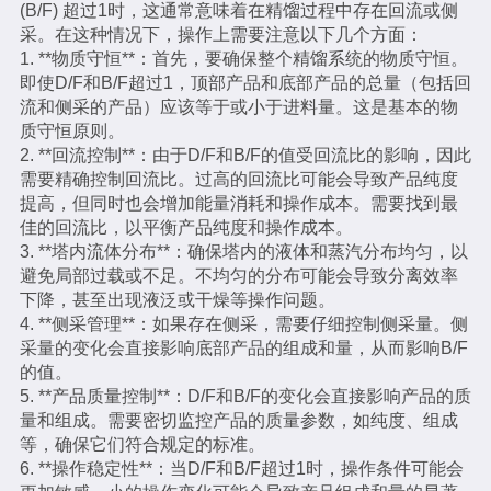
(B/F) 超过1时，这通常意味着在精馏过程中存在回流或侧
采。在这种情况下，操作上需要注意以下几个方面：
1. **物质守恒**：首先，要确保整个精馏系统的物质守恒。
即使D/F和B/F超过1，顶部产品和底部产品的总量（包括回
流和侧采的产品）应该等于或小于进料量。这是基本的物
质守恒原则。
2. **回流控制**：由于D/F和B/F的值受回流比的影响，因此
需要精确控制回流比。过高的回流比可能会导致产品纯度
提高，但同时也会增加能量消耗和操作成本。需要找到最
佳的回流比，以平衡产品纯度和操作成本。
3. **塔内流体分布**：确保塔内的液体和蒸汽分布均匀，以
避免局部过载或不足。不均匀的分布可能会导致分离效率
下降，甚至出现液泛或干燥等操作问题。
4. **侧采管理**：如果存在侧采，需要仔细控制侧采量。侧
采量的变化会直接影响底部产品的组成和量，从而影响B/F
的值。
5. **产品质量控制**：D/F和B/F的变化会直接影响产品的质
量和组成。需要密切监控产品的质量参数，如纯度、组成
等，确保它们符合规定的标准。
6. **操作稳定性**：当D/F和B/F超过1时，操作条件可能会