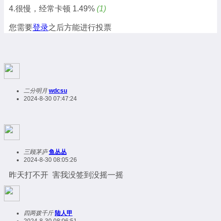
4.很慢，经常卡顿
1.49%
(1)
您需要
登录
之后方能进行投票
二分明月
wdcsu
2024-8-30 07:47:24
三顾茅庐
鱼丛丛
2024-8-30 08:05:26
昨天打不开 害我没签到没摇一摇
四两拨千斤
陆人甲