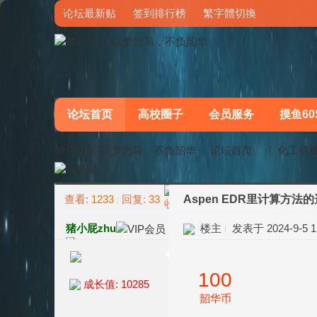
论坛最新贴
签到排行榜
繁字體切換
论坛首页
高校圈子
会员服务
摸鱼60
梦马论坛-以梦为马，不负韶华
论坛首页
〖化工机
查看:
1233
回复:
33
Aspen EDR里计算
»
›
猪小屁zhu
楼主
发表于 2024-9-5 11
100
成长值: 10285
韶华币