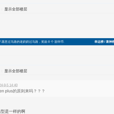
显示全部楼层
，帮助不愿意过马路的老奶奶过马路，奖励 8 个 韶华币.
幸运榜 / 衰神
显示全部楼层
9-5 14:40
en plus的原则来吗？？？
法选型是一样的啊