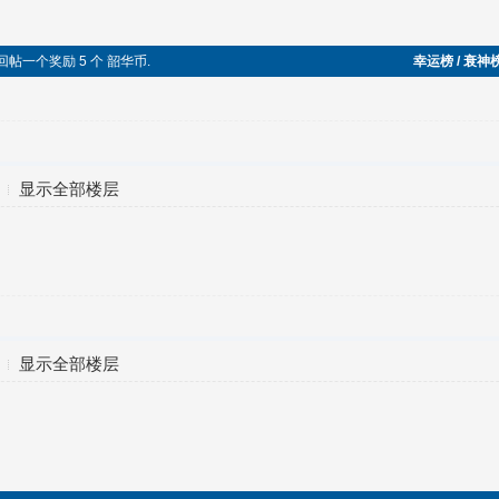
，回帖一个奖励 5 个 韶华币.
幸运榜 / 衰神
显示全部楼层
显示全部楼层