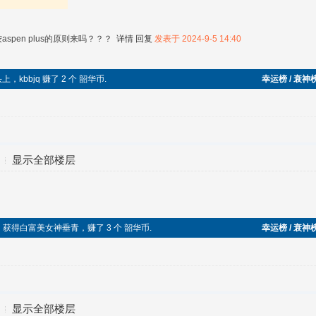
spen plus的原则来吗？？？
详情
回复
发表于 2024-9-5 14:40
头上，kbbjq 赚了 2 个 韶华币.
幸运榜 / 衰神
显示全部楼层
成功，获得白富美女神垂青，赚了 3 个 韶华币.
幸运榜 / 衰神
显示全部楼层