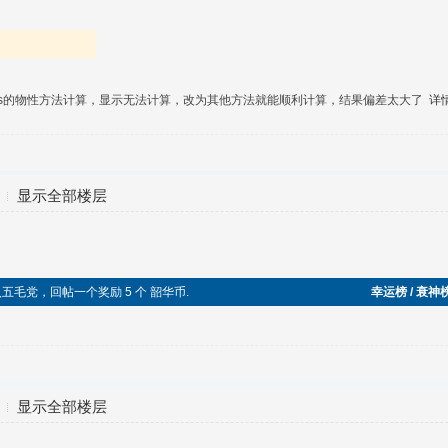
 plus的物性方法计算，显示无法计算，改为其他方法就能顺利计算，结果偏差太大了
详
显示全部楼层
成功加入五毛党，回帖一个奖励 5 个 韶华币.
幸运榜 / 衰神
显示全部楼层