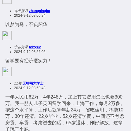
九天揽月
zhangningbo
2024-9-12 08:06:34
以梦为马，不负韶华
十步芳草
tobyxie
2024-9-12 08:56:05
留学要有经济硬实力！
11楼
无聊阁大学士
2024-9-12 08:59:43
一年人民币62万，4年248万，加上其它费用怎么也要300
万。我一朋友儿子英国留学回来，上海工作，每月2万多。
按这个水平算，工作后就算年薪24万，省吃俭用，积攒10
万，30年还清。22岁毕业，52岁还清学费，中间还不考虑
房贷、车贷，考虑进去的话，65岁退休，刚好解放。这辈
子玩了个屁。