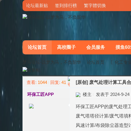
论坛最新贴
签到排行榜
繁字體切換
论坛首页
高校圈子
会员服务
摸鱼60
梦马论坛-以梦为马，不负韶华
论坛首页
〖化工专
查看:
1044
回复:
41
[原创]
废气处理计算工具
»
›
环保工匠APP
楼主
发表于 2024-9-24 1
环保工匠APP的废气处理
废气塔塔径计算/废气塔填
风速计算/布袋除尘器造型