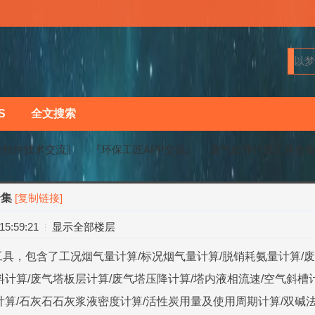
S
全文搜索
业软件技术交流〗
『环保工匠APP交流』
废气处理计算工具合
合集
[复制链接]
›
›
5:59:21
显示全部楼层
工具，包含了工况烟气量计算/标况烟气量计算/脱销耗氨量计算/废
料计算/废气塔板层计算/废气塔压降计算/塔内液相流速/空气斜槽
计算/石灰石石灰浆液密度计算/活性炭用量及使用周期计算/双