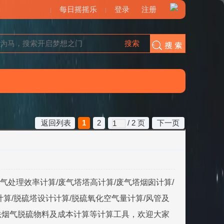
每日摇摇乐
登录
注册
搜索
搜索
集
返回列表
1
2
/ 2 页
下一页
气处理效率计算/废气塔塔高计算/废气塔烟囱计算/
计算/脱硫塔设计计算/脱硫氧化空气量计算/风管及
碱法烟气脱硫物料及成本计算等计算工具，欢迎大家