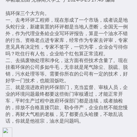
搞环保三个大方向。
一、去考环评工程师，现在形成了一个市场，或者说是地
头蛇行业，新建装置的环评都是当地人垄断，全国无一例
外，作为代理业务給企业写环评报告，算是一个油水不错
的行当。资格老点进专家库，经常作为专家去评审，专家
意见具有决定性，专家不签字，一切为零，企业会亏待你
吗？吃住行有人包，企业给个红包算正常流程。
二、去搞废物处理和净化，这方面有些技术含量了。现在
挂着环保的公司多如牛毛，无非就是尾气除尘、脱硫、脱
销，污水处理等等。需要你所在的公司有一定的技术，好
好学一门技术，也能混饭吃。
三、就是混进政府的环保部门，充当监督、审核人员，企
业的环境问题最终都要这些衙门审核通过，才能正常开
车，平时生产过程中政府环保部门都是连续，或者抽检
的，排放不合格直接罚款、勒令停产，企业自然不能怠慢
的，再财大气粗的老板，见了都要点头哈腰，不敢乱说
话，你就是他祖宗，油水是问题吗。