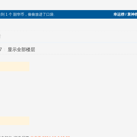
边捡到 1 个 韶华币，偷偷放进了口袋.
幸运榜 / 衰神
对
7
显示全部楼层