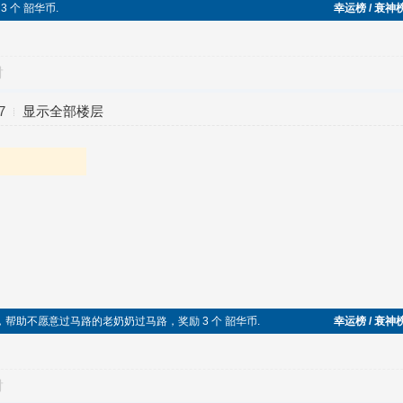
 3 个 韶华币.
幸运榜 / 衰神
对
7
显示全部楼层
人，帮助不愿意过马路的老奶奶过马路，奖励 3 个 韶华币.
幸运榜 / 衰神
对