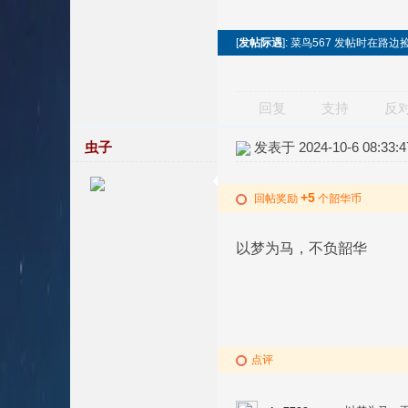
[
发帖际遇
]: 菜鸟567 发帖时在路
回复
支持
反
虫子
发表于 2024-10-6 08:33:4
+5
回帖奖励
个韶华币
以梦为马，不负韶华
点评