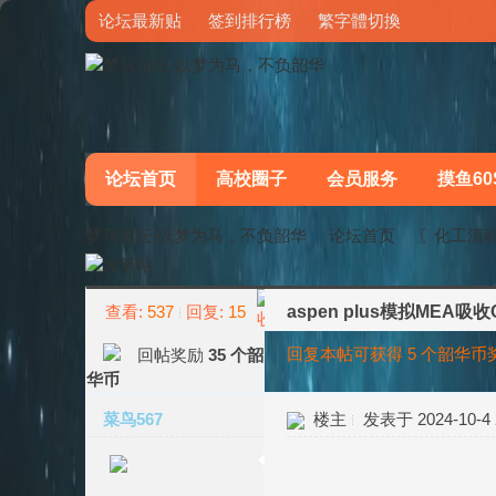
论坛最新贴
签到排行榜
繁字體切換
论坛首页
高校圈子
会员服务
摸鱼60
梦马论坛-以梦为马，不负韶华
论坛首页
〖化工流
查看:
537
回复:
15
aspen plus模拟MEA
»
›
回复本帖可获得 5 个韶华币奖励
35 个韶
华币
菜鸟567
楼主
发表于 2024-10-4 2