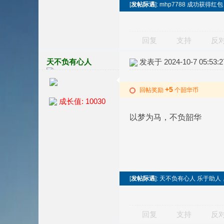
[
发帖际遇
]: mhp7788 成功获得红包
回复
支持
反
天不负有心人
发表于 2024-10-7 05:53:2
+5
回帖奖励
个韶华币
成长值: 10030
以梦为马，不负韶华
[
发帖际遇
]: 天不负有心人 乐于助
回复
支持
反