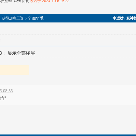
不负韶华
详情
回复
发表于 2024-10-6 15:28
，获得加班工资 5 个 韶华币.
幸运榜 / 衰神
对
3
显示全部楼层
 08:33
韶华