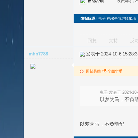
以梦为马，
mhp7788
[
发帖际遇
]: 虫子 在端午节继续加班
回复
支持
反
mhp7788
发表于 2024-10-6 15:28:3
+5
回帖奖励
个韶华币
虫子 发表于 2024-10-6
以梦为马，不负
以梦为马，不负韶华