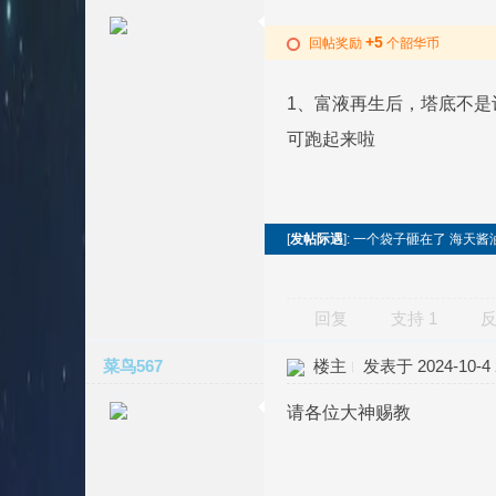
+5
回帖奖励
个韶华币
1、富液再生后，塔底不是
可跑起来啦
[
发帖际遇
]: 一个袋子砸在了 海天酱
回复
支持
1
菜鸟567
楼主
发表于 2024-10-4 2
请各位大神赐教