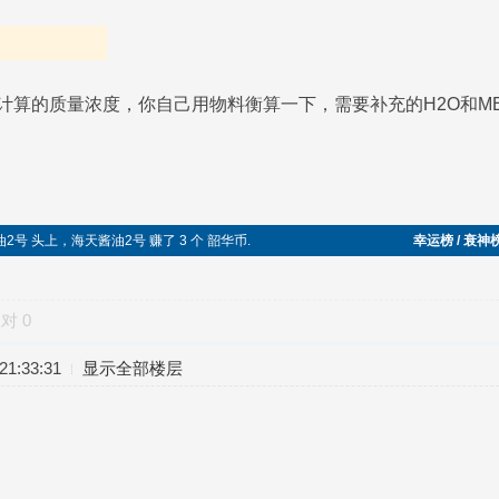
计算的质量浓度，你自己用物料衡算一下，需要补充的H2O和M
油2号 头上，海天酱油2号 赚了 3 个 韶华币.
幸运榜 / 衰神
反对
0
1:33:31
显示全部楼层