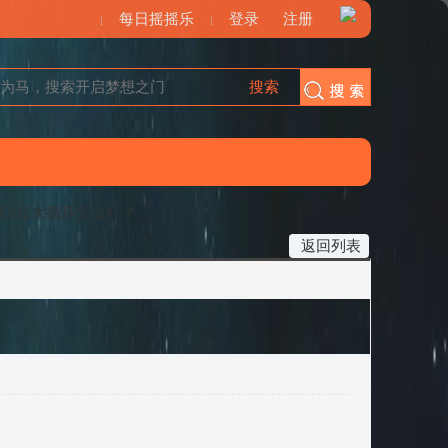
每日摇摇乐
登录
注册
搜索
搜索
A吸收CO2大循环怎么打？
返回列表