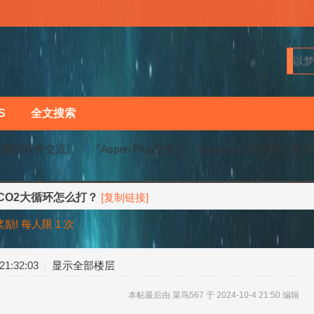
S
全文搜索
程模拟软件交流〗
『Aspen Plus交流』
aspen plus模拟ME
吸收CO2大循环怎么打？
[复制链接]
›
›
! 每人限 1 次
1:32:03
显示全部楼层
本帖最后由 菜鸟567 于 2024-10-4 21:50 编辑