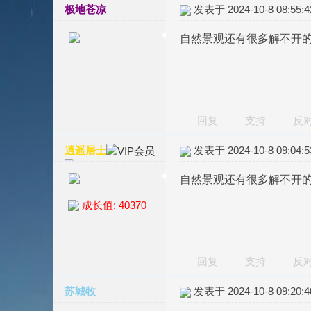
极地苍凉
发表于 2024-10-8 08:55:4
自然景观还有很多解不开
回复
支持
反
逍遥居士
发表于 2024-10-8 09:04:5
自然景观还有很多解不开
成长值: 40370
回复
支持
反
苏城牧
发表于 2024-10-8 09:20:4