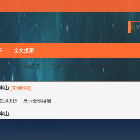
S
全文搜索
马〗
『休闲聊天区』
历史·传说·现状——关于哀牢山
牢山
[复制链接]
›
›
2:43:15
显示全部楼层
牢山