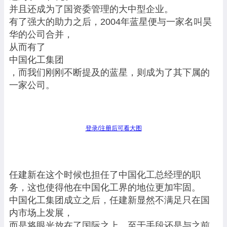
并且还成为了国资委管理的大中型企业。
有了强大的助力之后，2004年蓝星便与一家名叫昊
华的公司合并，
从而有了
中国化工集团
，而我们刚刚不断提及的蓝星，则成为了其下属的
一家公司。
登录/注册后可看大图
任建新在这个时候也担任了中国化工总经理的职
务，这也使得他在中国化工界的地位更加牢固。
中国化工集团成立之后，任建新显然不满足只在国
内市场上发展，
而是将眼光放在了国际之上，至于手段还是与之前