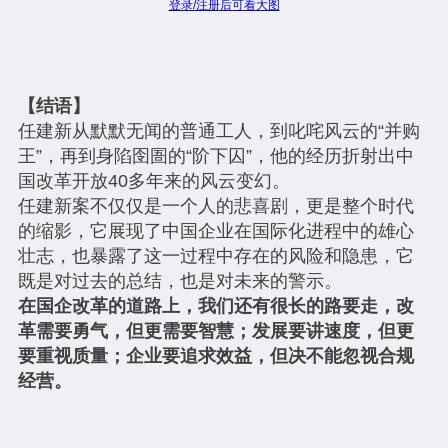
登录/注册后可看大图
【结语】
任建新从默默无闻的普通工人，到叱咤风云的“并购
王”，再到身陷囹圄的“阶下囚”，他的经历折射出中
国改革开放40多年来的风云变幻。
任建新案不仅仅是一个人的悲喜剧，更是整个时代
的缩影，它展现了中国企业在国际化进程中的雄心
壮志，也暴露了这一过程中存在的风险和隐患，它
既是对过去的总结，也是对未来的警示。
在国企改革的道路上，我们还有很长的路要走，改
革需要勇气，但更需要智慧；发展要讲速度，但更
要重视质量；企业要追求效益，但决不能忽视合规
经营。