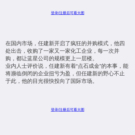
登录/注册后可看大图
在国内市场，任建新开启了疯狂的并购模式，他四
处出击，收购了一家又一家化工企业，每一次并
购，都让蓝星公司的规模更上一层楼。
业内人士评价说，任建新有着“点石成金”的本事，能
将濒临倒闭的企业扭亏为盈，但任建新的野心不止
于此，他的目光很快投向了国际市场。
登录/注册后可看大图