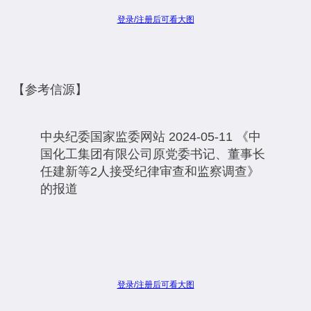
登录/注册后可看大图
【参考信源】
中央纪委国家监委网站 2024-05-11 《中
国化工集团有限公司原党委书记、董事长
任建新等2人接受纪律审查和监察调查》
的报道
登录/注册后可看大图