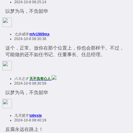
2024-10-8 08:25:14
以梦为马，不负韶华
七步成诗
mfy1969mx
2024-10-8 08:30:38
这个，正常。放你在那个位置上，你也会那样干。不过，
可能做的还不如任书记、任董事长、任总经理。
八斗之才
天不负有心人
2024-10-8 08:30:59
以梦为马，不负韶华
九天揽月
tobyxie
2024-10-8 08:40:19
反腐永远在路上！