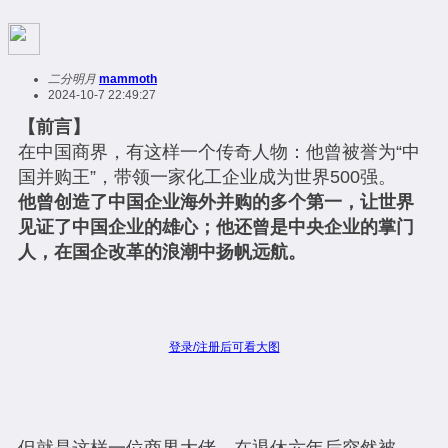
二分明月
mammoth
2024-10-7 22:49:27
【前言】
在中国商界，有这样一个传奇人物：他曾被誉为“中
国并购王”，带领一家化工企业成为世界500强。
他曾创造了中国企业海外并购的多个第一，让世界
见证了中国企业的雄心；他还曾是中央企业的掌门
人，在国企改革的浪潮中扬帆远航。
登录/注册后可看大图