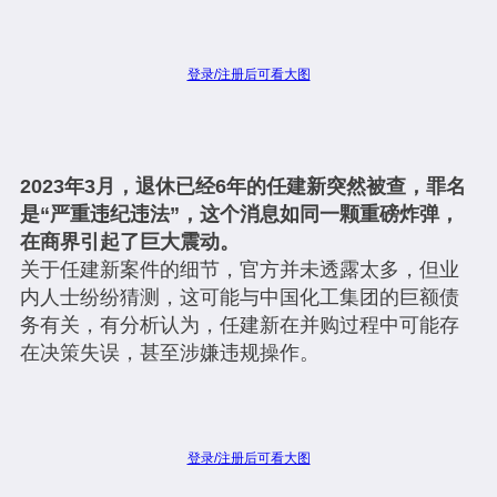
登录/注册后可看大图
2023年3月，退休已经6年的任建新突然被查，罪名
是“严重违纪违法”，这个消息如同一颗重磅炸弹，
在商界引起了巨大震动。
关于任建新案件的细节，官方并未透露太多，但业
内人士纷纷猜测，这可能与中国化工集团的巨额债
务有关，有分析认为，任建新在并购过程中可能存
在决策失误，甚至涉嫌违规操作。
登录/注册后可看大图