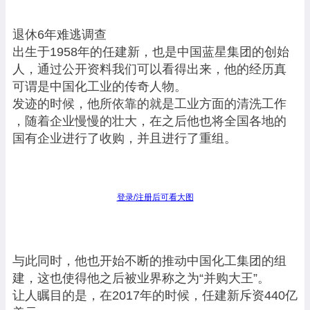
退休6年难逃调查
出生于1958年的任建新，也是中国蓝星集团的创始
人，通过公开资料我们可以看得出来，他的经历真
可谓是中国化工业的传奇人物。
发迹的时候，他所依靠的就是工业方面的清洗工作
，随着企业慢慢的壮大，在之后他也将全国各地的
国有企业进行了收购，并且进行了重组。
登录/注册后可看大图
与此同时，他也开始不断的推动中国化工集团的组
建，这也使得他之后被业界称之为“并购大王”。
让人瞩目的是，在2017年的时候，任建新斥资440亿