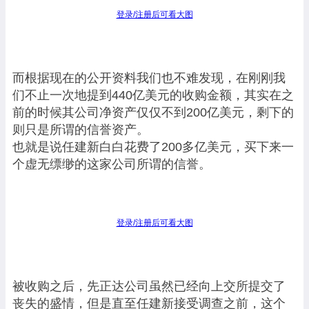
登录/注册后可看大图
而根据现在的公开资料我们也不难发现，在刚刚我
们不止一次地提到440亿美元的收购金额，其实在之
前的时候其公司净资产仅仅不到200亿美元，剩下的
则只是所谓的信誉资产。
也就是说任建新白白花费了200多亿美元，买下来一
个虚无缥缈的这家公司所谓的信誉。
登录/注册后可看大图
被收购之后，先正达公司虽然已经向上交所提交了
丧失的盛情，但是直至任建新接受调查之前，这个