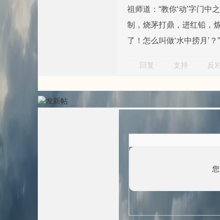
祖师道：“教你‘动’字门
制，烧茅打鼎，进红铅，炼
了！怎么叫做‘水中捞月’
回复
支持
反
您