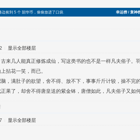
路边捡到 5 个 韶华币，偷偷放进了口袋.
幸运榜 / 衰神
2
显示全部楼层
，古来几人能真正修炼成仙，写这类书的也不是一样凡夫俗子。
山上拈花一笑，而已。
肥脑，满肚子的欲望，舍不得、放不下，事事斤斤计较，操不完
成正果了，却舍不得唐皇送的紫金钵，唐僧如此，凡夫俗子又如
对
7
显示全部楼层