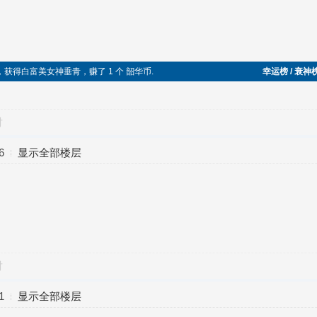
功，获得白富美女神垂青，赚了 1 个 韶华币.
幸运榜 / 衰神
对
6
显示全部楼层
对
1
显示全部楼层