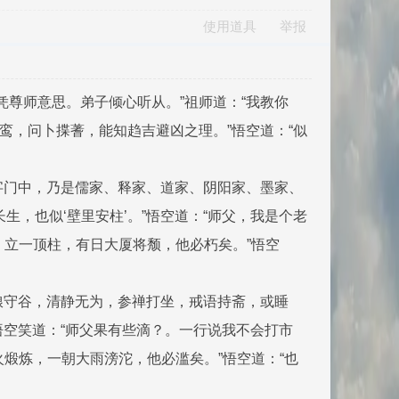
使用道具
举报
凭尊师意思。弟子倾心听从。”祖师道：“我教你
扶鸾，问卜揲蓍，能知趋吉避凶之理。”悟空道：“似
流字门中，乃是儒家、释家、道家、阴阳家、墨家、
生，也似‘壁里安柱’。”悟空道：“师父，我是个老
，立一顶柱，有日大厦将颓，他必朽矣。”悟空
休粮守谷，清静无为，参禅打坐，戒语持斋，或睡
”悟空笑道：“师父果有些滴？。一行说我不会打市
火煅炼，一朝大雨滂沱，他必滥矣。”悟空道：“也