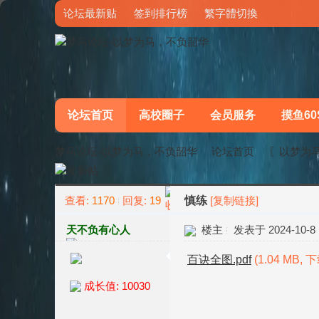
论坛最新贴
签到排行榜
繁字體切換
论坛首页
高校圈子
会员服务
摸鱼60
梦马论坛-以梦为马，不负韶华
论坛首页
〖以梦为
查看:
1170
回复:
19
慎练
[复制链接]
»
›
天不负有心人
楼主
发表于 2024-10-8 1
百诀全图.pdf
(1.04 MB, 
成长值: 10030