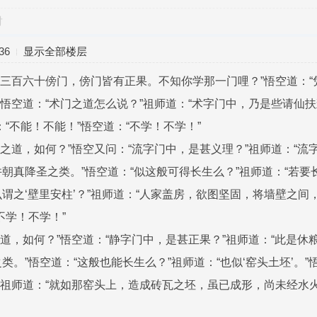
对
36
显示全部楼层
中有三百六十傍门，傍门皆有正果。不知你学那一门哩？”悟空道：“
？”悟空道：“术门之道怎么说？”祖师道：“术字门中，乃是些请仙
“不能！不能！”悟空道：“不学！不学！”
门中之道，如何？”悟空又问：“流字门中，是甚义理？”祖师道：“
朝真降圣之类。”悟空道：“似这般可得长生么？”祖师道：“若要长
谓之‘壁里安柱’？”祖师道：“人家盖房，欲图坚固，将墙壁之间
不学！不学！”
中之道，如何？”悟空道：“静字门中，是甚正果？”祖师道：“此是
类。”悟空道：“这般也能长生么？”祖师道：“也似‘窑头土坯’。
？”祖师道：“就如那窑头上，造成砖瓦之坯，虽已成形，尚未经水