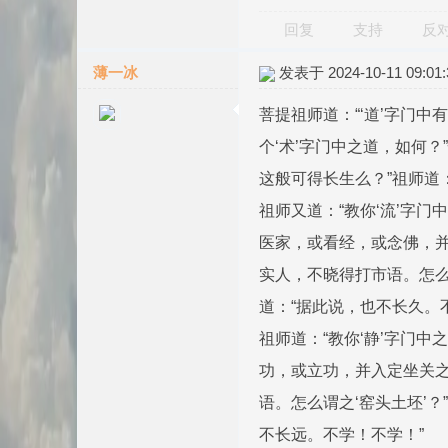
回复
支持
反
薄一冰
发表于 2024-10-11 09:01:
菩提祖师道：“‘道’字门
个‘术’字门中之道，如何
这般可得长生么？”祖师道：
祖师又道：“教你‘流’字
医家，或看经，或念佛，并
实人，不晓得打市语。怎么
道：“据此说，也不长久。
祖师道：“教你‘静’字门
功，或立功，并入定坐关之
语。怎么谓之‘窑头土坯’
不长远。不学！不学！”