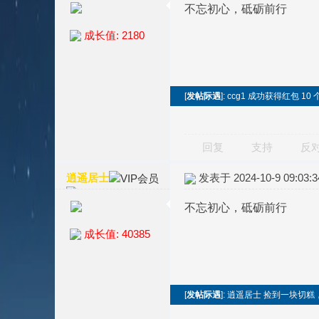
不忘初心，砥砺前行
成长值: 2180
[
发帖际遇
]: ccg1 成功获得红包 10 
回复
支持
反
逍遥居士
发表于 2024-10-9 09:03:3
不忘初心，砥砺前行
成长值: 40385
[
发帖际遇
]: 逍遥居士 捡到一块切糕