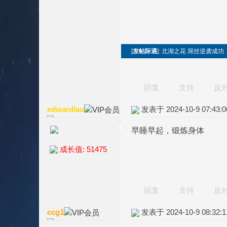
[
发帖际遇
]: 北湖之花 屌丝逆袭成
回复
支持
反
edwardlau
发表于 2024-10-9 07:43:0
早睡早起，锻炼身体
成长值: 51475
回复
支持
反
ccg1
发表于 2024-10-9 08:32:1