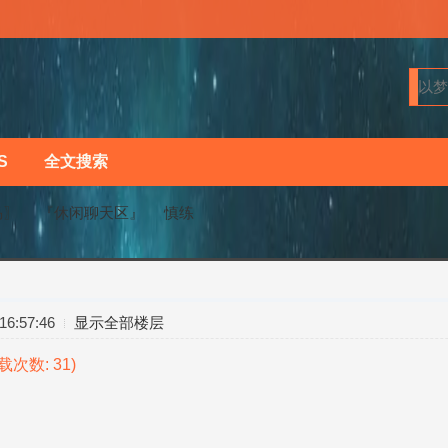
S
全文搜索
马〗
『休闲聊天区』
慎练
›
›
6:57:46
显示全部楼层
下载次数: 31)