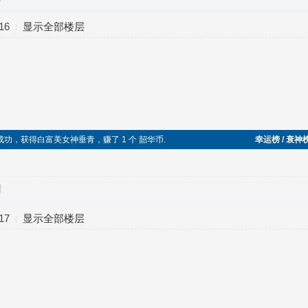
16
显示全部楼层
袭成功，获得白富美女神垂青，赚了 1 个 韶华币.
幸运榜 / 衰神
对
17
显示全部楼层