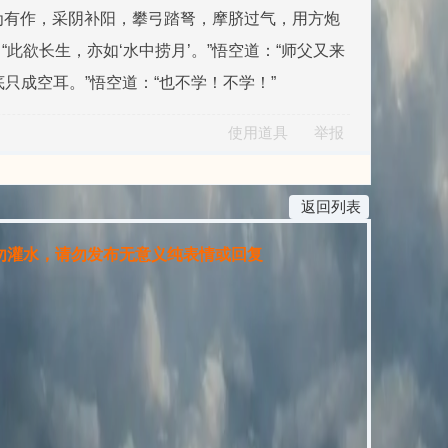
有为有作，采阴补阳，攀弓踏弩，摩脐过气，用方炮
此欲长生，亦如‘水中捞月’。”悟空道：“师父又来
只成空耳。”悟空道：“也不学！不学！”
使用道具
举报
返回列表
灌水，请勿发布无意义纯表情或回复