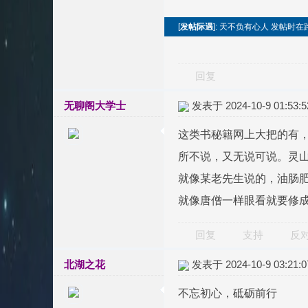
[
发帖际遇
]: 天不负有心人 发帖时在
回复
无聊阁大学士
发表于 2024-10-9 01:53:5
这类书秘籍网上大把的有
所不说，又无说可说。灵
就像某老先生说的，油肠
就像唐僧一样眼看就要修
回复
支持
反
北湖之花
发表于 2024-10-9 03:21:0
不忘初心，砥砺前行