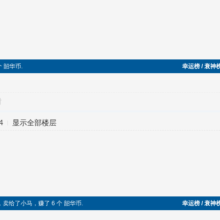
个 韶华币.
幸运榜 / 衰神
对
4
显示全部楼层
，卖给了小马，赚了 6 个 韶华币.
幸运榜 / 衰神