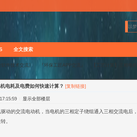
S
全文搜索
业软件技术交流〗
『环保工匠APP交流』
【工艺计算】三相电
电机电耗及电费如何快速计算？
[复制链接]
›
›
7:15:59
显示全部楼层
电驱动的交流电动机，当电机的三相定子绕组通入三相交流电后
旋转。