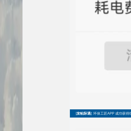
[
发帖际遇
]: 环保工匠APP 成功获得红