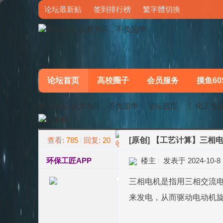
论坛最新贴
签到排行榜
繁字體切換
论坛首页
高校圈子
会员服务
摸鱼60
梦马论坛-以梦为马，不负韶华
论坛首页
〖化工专
查看:
785
回复:
20
[原创]
【工艺计算】三相
»
›
环保工匠APP
楼主
发表于 2024-10-8 1
三相电机是指用三相交流
来发电，从而驱动电动机