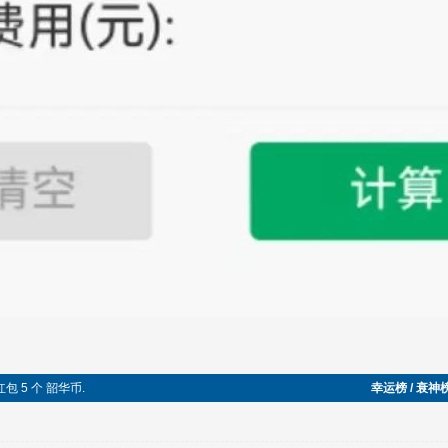
包 5 个 韶华币.
幸运榜 / 衰神